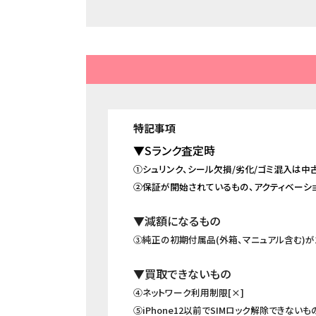
▼Sランク査定時
①シュリンク、シール欠損/劣化/ゴミ混入は中
②保証が開始されているもの、アクティベーシ
▼減額になるもの
③純正の初期付属品(外箱、マニュアル含む)が
▼買取できないもの
④ネットワーク利用制限[×]
⑤iPhone12以前でSIMロック解除できないも