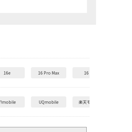
16e
16 Pro Max
16 Pro
16 
Y!mobile
UQmobile
楽天モバイル
mi