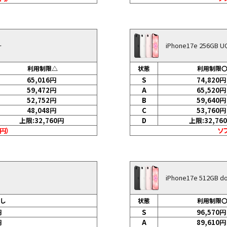
ー
iPhone17e 256GB
利用制限△
状態
利用制限
65,016
円
S
74,820
円
59,472
円
A
65,520
円
52,752
円
B
59,640
円
48,048
円
C
53,760
円
上限:32,760
円
D
上限:32,760
0円）
ソフ
iPhone17e 512GB
なし
状態
利用制限
円
S
96,570
円
円
A
89,610
円