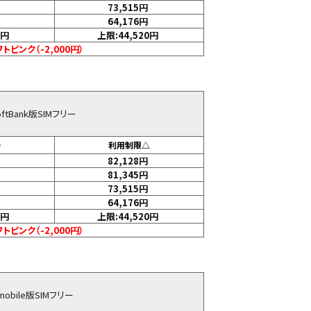
73,515
円
64,176
円
円
上限:44,520
円
トピンク（-2,000円）
SoftBank版SIMフリー
〇
利用制限△
82,128
円
81,345
円
73,515
円
64,176
円
円
上限:44,520
円
トピンク（-2,000円）
Y!mobile版SIMフリー