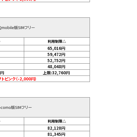
 UQmobile版SIMフリー
〇
利用制限△
65,016
円
59,472
円
52,752
円
48,048
円
円
上限:32,760
円
トピンク（-2,000円）
 docomo版SIMフリー
〇
利用制限△
82,128
円
81,345
円