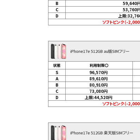
B
59,640
C
53,760
D
上限:32,76
ソフトピンク（-2,00
iPhone17e 512GB au版SIMフリー
状態
利用制限〇
S
96,570
円
A
89,610
円
B
80,910
円
C
73,080
円
D
上限:44,520
円
ソフトピンク（-2,00
iPhone17e 512GB 楽天版SIMフリー