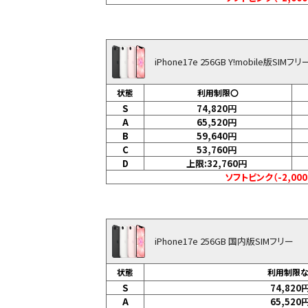
iPhone17e 256GB Y!mobile版SIMフリ
状態
利用制限〇
S
74,820
円
A
65,520
円
B
59,640
円
C
53,760
円
D
上限:32,760
円
ソフトピンク（-2,00
iPhone17e 256GB 国内版SIMフリー
状態
利用制限
S
74,820
A
65,520