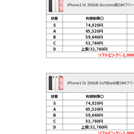
iPhone17e 256GB docomo版SIMフリ
状態
利用制限〇
S
74,820
円
A
65,520
円
B
59,640
円
C
53,760
円
D
上限:32,760
円
ソフトピンク（-2,00
iPhone17e 256GB SoftBank版SIMフ
状態
利用制限〇
S
74,820
円
A
65,520
円
B
59,640
円
C
53,760
円
D
上限:32,760
円
ソフトピンク（-2,00