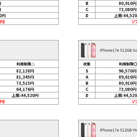
円
B
80,910
円
円
C
73,080
円
0
円
D
上限:44,520
0円）
ソフ
iPhone17e 512GB 
利用制限△
状態
利用制限
82,128
円
S
96,570
円
81,345
円
A
89,610
円
73,515
円
B
80,910
円
64,176
円
C
73,080
円
上限:44,520
円
D
上限:44,520
0円）
ソフ
iPhone17e 512GB 