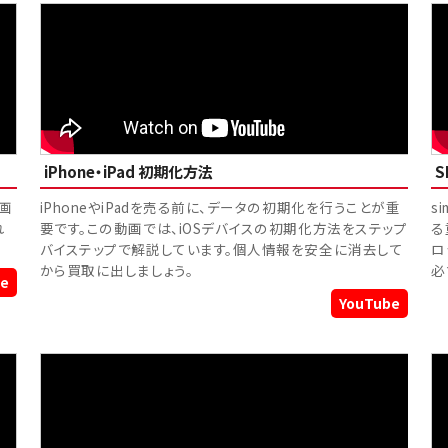
iPhone・iPad 初期化方法
画
iPhoneやiPadを売る前に、データの初期化を行うことが重
s
れ
要です。この動画では、iOSデバイスの初期化方法をステップ
る
バイステップで解説しています。個人情報を安全に消去して
ロ
から買取に出しましょう。
必
e
YouTube