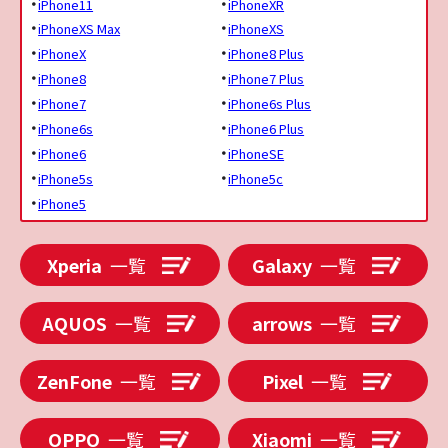
iPhone11
iPhoneXR
iPhoneXS Max
iPhoneXS
iPhoneX
iPhone8 Plus
iPhone8
iPhone7 Plus
iPhone7
iPhone6s Plus
iPhone6s
iPhone6 Plus
iPhone6
iPhoneSE
iPhone5s
iPhone5c
iPhone5
Xperia
一覧
Galaxy
一覧
AQUOS
一覧
arrows
一覧
ZenFone
一覧
Pixel
一覧
OPPO
一覧
Xiaomi
一覧