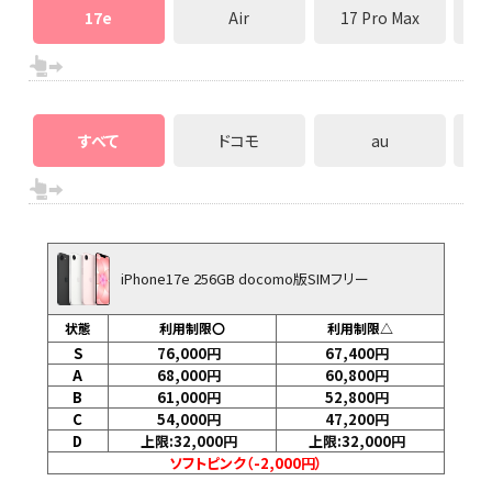
17e
Air
17 Pro Max
すべて
ドコモ
au
iPhone17e 256GB docomo版SIMフリー
状態
利用制限〇
利用制限△
S
76,000
円
67,400
円
A
68,000
円
60,800
円
B
61,000
円
52,800
円
C
54,000
円
47,200
円
D
上限:32,000
円
上限:32,000
円
ソフトピンク（-2,000円）