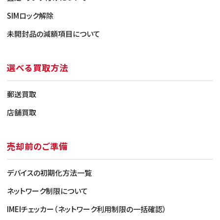
SIMロック解除
未開封品の減額項目について
選べる買取方法
郵送買取
Cランク（使用感が強い）
店舗買取
・使用感/経年劣化が見られるもの
・バッテリー最大容量 80％以下/劣化表示
（容量確認で
きる端末のみ）
売却前のご準備
・さほど目立たない液晶の変色
デバイスの初期化方法一覧
ネットワーク制限について
IMEIチェッカー（ネットワーク利用制限の一括確認）