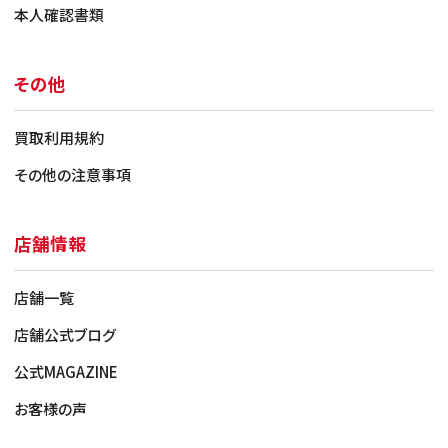
本人確認書類
その他
買取利用規約
その他の注意事項
店舗情報
Dランク（著しい劣化・故障品）
店舗一覧
・劣化（深い傷/傷多数/筐体の変形/液晶変色/亀裂）
店舗公式ブログ
や機能障害により継続的な使用に支障があると判
断されるもの
公式MAGAZINE
・
表記買取価格は上限
で、端末本体の確認を経た後
に最終査定⾦額をご提⽰
お客様の声