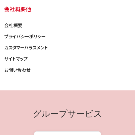
会社概要他
会社概要
プライバシーポリシー
カスタマーハラスメント
その他、Dランクに該当する症例
サイトマップ
・画面/背面に割れや亀裂がある
お問い合わせ
・表示やタッチ操作の異常
・輝度や色のムラ、変色があるもの
・カメラの破損やピント不具合
・バイブやサウンドの異常
・本体の変形や欠損
グループサービス