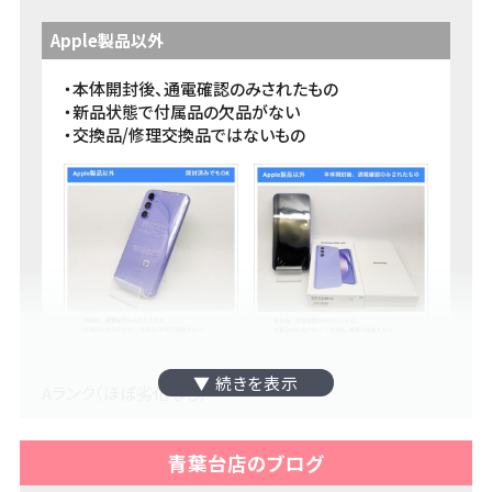
本人確認に必要な物 >>
Apple製品以外
・本体開封後、通電確認のみされたもの
・新品状態で付属品の欠品がない
・交換品/修理交換品ではないもの
Aランク（ほぼ劣化なし）
・液晶に傷がない
青葉台店のブログ
・局所的に目立たない傷やスレ跡がある
・外装交換品または修理交換品