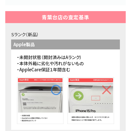
iPhone・Android・ガラケーの初期化方法をまとめて
います。売却前の初期化方法をCheck♪
青葉台店の査定基準
端末の初期化方法 >>
Sランク（新品）
Apple製品
ネットワーク利用制限
・未開封状態（開封済みはAランク）
ネットワーク利用制限の意味とそもそもの目的。キャ
・本体外箱に劣化や汚れがないもの
リアごとの確認方法もご案内！
・AppleCare保証１年間含む
ネットワーク利用制限とは >>
本人確認書類
古物営業法上、身分証のご確認を必須とさせていた
だいております。身分証で困ったらこちら！