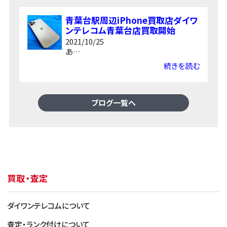
・バッテリー最大容量 86％ 以上
（容量確認できる端末の
青葉台駅周辺iPhone買取店ダイワ
み）
ンテレコム青葉台店買取開始
2021/10/25
あ…
続きを読む
ブログ一覧へ
Bランク（使用感少なめ）
・目立たない傷やスレがある程度
買取・査定
・目立つ傷はごく一部のみ
・バッテリー最大容量 81％ 以上
（容量確認できる端末の
み）
ダイワンテレコムについて
査定・ランク付けについて