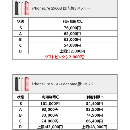
iPhone17e 256GB 国内版SIMフリー
状態
利用制限なし
S
76,000
円
A
68,000
円
B
61,000
円
C
54,000
円
D
上限:32,000
円
ソフトピンク（-2,000円）
iPhone17e 512GB docomo版SIMフリー
状態
利用制限〇
利用制限△
S
101,000
円
84,400
円
A
93,000
円
83,500
円
B
83,000
円
74,500
円
C
74,000
円
66,400
円
D
上限:43,000
円
上限:43,000
円