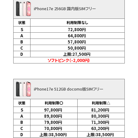
iPhone17e 256GB 国内版SIMフリー
状態
利用制限なし
S
72,800
円
A
64,800
円
B
57,800
円
C
50,800
円
D
上限:27,500
円
ソフトピンク（-2,000円）
iPhone17e 512GB docomo版SIMフリー
状態
利用制限〇
利用制限△
S
97,800
円
81,200
円
A
89,800
円
80,300
円
B
79,800
円
71,300
円
C
70,800
円
63,200
円
D
上限:38,500
円
上限:38,500
円