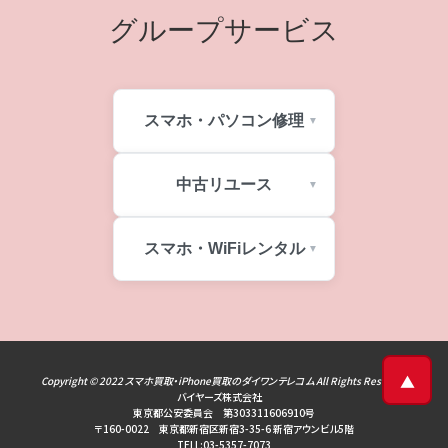
グループサービス
スマホ・パソコン修理
その他、Dランクに該当する症例
中古リユース
・画面/背面に割れや亀裂がある
・表示やタッチ操作の異常
・輝度や色のムラ、変色があるもの
スマホ・WiFiレンタル
・カメラの破損やピント不具合
・バイブやサウンドの異常
・本体の変形や欠損
▲
Copyright © 2022
スマホ買取・iPhone買取のダイワンテレコム
All Rights Reserved
バイヤーズ株式会社
東京都公安委員会 第303311606910号
〒160-0022 東京都新宿区新宿3-35-6 新宿アウンビル5階
TELL:03-5357-7073