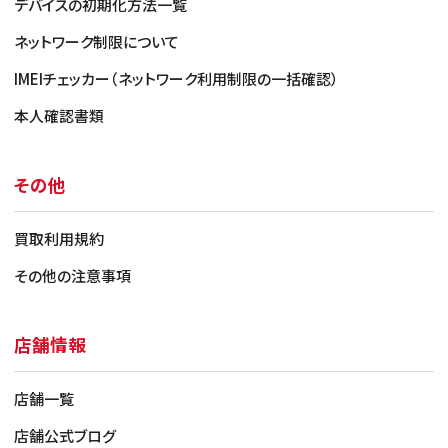
デバイスの初期化方法一覧
ネットワーク制限について
IMEIチェッカー（ネットワーク利用制限の一括確認）
本人確認書類
Cランク（使用感が強い）
その他
・使用感/経年劣化が見られるもの
・バッテリー最大容量 80％以下/劣化表示
買取利用規約
（容量確認で
きる端末のみ）
その他の注意事項
・さほど目立たない液晶の変色
店舗情報
店舗一覧
店舗公式ブログ