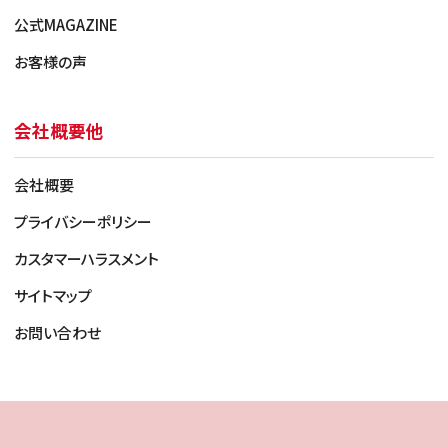
公式MAGAZINE
お客様の声
会社概要他
会社概要
プライバシーポリシー
Dランク（著しい劣化・故障品）
カスタマーハラスメント
・劣化（深い傷/傷多数/筐体の変形/液晶変色/亀裂）
サイトマップ
や機能障害により継続的な使用に支障があると判
断されるもの
お問い合わせ
・
表記買取価格は上限
で、端末本体の確認を経た後
に最終査定⾦額をご提⽰