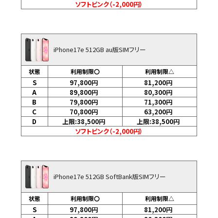
ソフトピンク（-2,000円）
iPhone17e 512GB au版SIMフリー
状態
利用制限〇
利用制限△
S
97,800
円
81,200
円
A
89,800
円
80,300
円
B
79,800
円
71,300
円
C
70,800
円
63,200
円
D
上限:38,500
円
上限:38,500
円
ソフトピンク（-2,000円）
iPhone17e 512GB SoftBank版SIMフリー
状態
利用制限〇
利用制限△
S
97,800
円
81,200
円