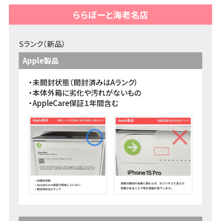
iPhone・Android・ガラケーの初期化方法をまとめて
います。売却前の初期化方法をCheck♪
ららぽーと海老名店
端末の初期化方法 >>
Sランク（新品）
Apple製品
ネットワーク利用制限
・未開封状態（開封済みはAランク）
ネットワーク利用制限の意味とそもそもの目的。キャ
・本体外箱に劣化や汚れがないもの
リアごとの確認方法もご案内！
・AppleCare保証１年間含む
ネットワーク利用制限とは >>
本人確認書類
古物営業法上、身分証のご確認を必須とさせていた
だいております。身分証で困ったらこちら！
本人確認に必要な物 >>