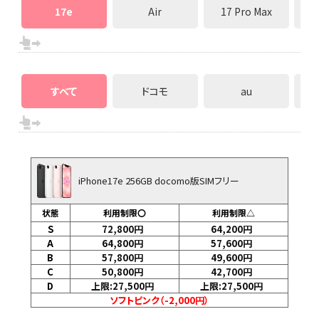
17e
Air
17 Pro Max
すべて
ドコモ
au
iPhone17e 256GB docomo版SIMフリー
状態
利用制限〇
利用制限△
S
72,800
円
64,200
円
A
64,800
円
57,600
円
B
57,800
円
49,600
円
C
50,800
円
42,700
円
D
上限:27,500
円
上限:27,500
円
ソフトピンク（-2,000円）