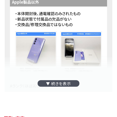
Apple製品以外
・本体開封後、通電確認のみされたもの
・新品状態で付属品の欠品がない
・交換品/修理交換品ではないもの
Aランク（ほぼ劣化なし）
・液晶に傷がない
・局所的に目立たない傷やスレ跡がある
・外装交換品または修理交換品
・バッテリー最大容量 86％ 以上
（容量確認できる端末の