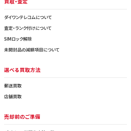
買取・査定
み）
ダイワンテレコムについて
査定・ランク付けについて
SIMロック解除
未開封品の減額項目について
選べる買取方法
Bランク（使用感少なめ）
郵送買取
・目立たない傷やスレがある程度
・目立つ傷はごく一部のみ
店舗買取
・バッテリー最大容量 81％ 以上
（容量確認できる端末の
み）
売却前のご準備