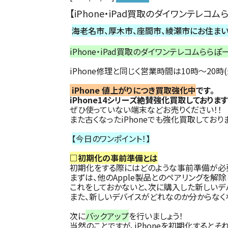
【iPhone・iPad買取のダイワンテレ
海老名市、厚木市、座間市、綾瀬市にお住ま
iPhone・iPad買取のダイワンテレコムらら
iPhone修理と同じく営業時間は10時～20時
iPhone 値上がり
につき
買取強化中
です。
iPhone14シリーズ絶賛強化買取しております
ぜひ使っていない端末などお売りください！！
また古くなったiPhoneでも強化買取してお
【今日のワンポイント！】
□初期化の事前準備とは
初期化をする際にはどのような事前準備が必
まずは、他のApple製品とのペアリングを解除
これをしておかないと、次に購入した新しいデ
また、新しいデバイスがどれなのか分からなく
次に
バックアップ
を行いましょう！
当然のことですが、iPhoneを初期化すると