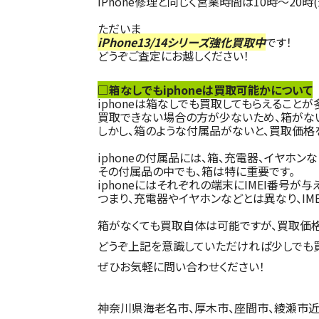
iPhone修理と同じく営業時間は10時～20時
ただいま
iPhone13/14シリーズ強化買取中
です！
どうぞご査定にお越しください！
□箱なしでもiphoneは買取可能かについて
iphoneは箱なしでも買取してもらえることが
買取できない場合の方が少ないため、箱がない
しかし、箱のような付属品がないと、買取価格
iphoneの付属品には、箱、充電器、イヤホン
その付属品の中でも、箱は特に重要です。
iphoneにはそれぞれの端末にIMEI番号
つまり、充電器やイヤホンなどとは異なり、I
箱がなくても買取自体は可能ですが、買取価格
どうぞ上記を意識していただければ少しでも買
ぜひお気軽に問い合わせください！
神奈川県海老名市、厚木市、座間市、綾瀬市