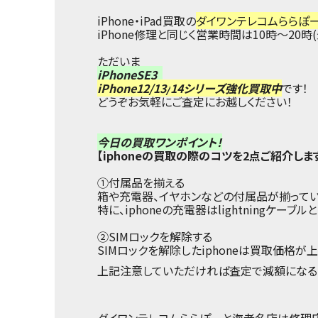
iPhone・iPad買取の
ダイワンテレコムららぽ
iPhone修理と同じく営業時間は10時～20時
ただいま
iPhoneSE3
iPhone12/13/
14シリーズ強化買取中
です！
どうぞお気軽にご査定にお越しください！
今日の買取ワンポイント！
【iphoneの買取の際のコツを2点ご紹介します
①付属品を揃える
箱や充電器、イヤホンなどの付属品が揃っている
特に、iphoneの充電器はlightningケ
②SIMロックを解除する
SIMロックを解除したiphoneは買取価格が
上記注意していただければ査定で減額になる
ダイワンテレコムららぽーと海老名店は修理店