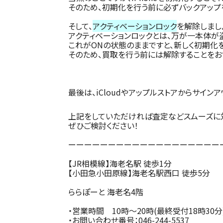
そのため、初期化を行う前に必ずバックアップを
そして、
アクティベーションロック
を解除しまし
アクティベーションロックとは、万が一本体が
これがONの状態のままですと、新しく初期化を
そのため、買取を行う前には解除することをお
最後は、iCloudやアップルストアからサインア
上記をしていただければ査定などスムーズに
ぜひご検討ください！
ーーーーーーーーーーーーーーーーーーー
【JR相模線】海老名駅 徒歩1分
【小田急小田原線】海老名駅西口 徒歩5分
ららぽーと 海老名4階
・営業時間
10時～20時(最終受付18時30分
・お問い合わせ番号：
046-244-5537