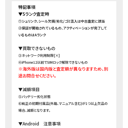
▼Sランク査定時
①シュリンク、シール欠損/劣化/ゴミ混入は中古査定に該当
②保証が開始されているもの、アクティベーションが完了して
いるものはAランク
▼買取できないもの
③ネットワーク利用制限[×]
④iPhone12以前でSIMロック解除できないもの
※海外版は国内版と査定額が異なりますため、別
途お問合せください。
▼減額項目
⑤バッテリー劣化状態
⑥純正の初期付属品(外箱、マニュアル含む)が1つ以上欠品の
場合、減額となります。
▼Android 注意事項