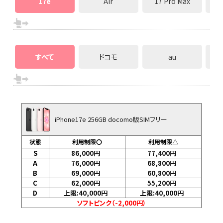
17e
Air
17 Pro Max
すべて
ドコモ
au
iPhone17e 256GB docomo版SIMフリー
状態
利用制限〇
利用制限△
S
86,000
円
77,400
円
A
76,000
円
68,800
円
B
69,000
円
60,800
円
C
62,000
円
55,200
円
D
上限:40,000
円
上限:40,000
円
ソフトピンク（-2,000円）