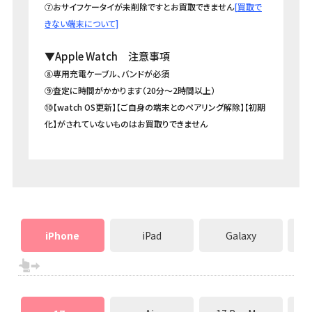
⑦おサイフケータイが未削除ですとお買取できません
[買取で
きない端末について]
▼Apple Watch 注意事項
⑧専用充電ケーブル、バンドが必須
⑨査定に時間がかかります（20分～2時間以上）
⑩【watch OS更新】【ご自身の端末とのペアリング解除】【初期
化】がされていないものはお買取りできません
iPhone
iPad
Galaxy