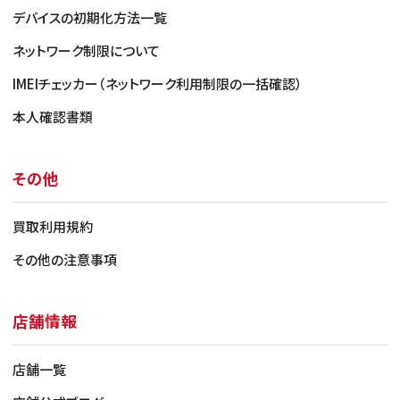
・バッテリー状態に劣化表示のあるもの
デバイスの初期化方法一覧
・故障や機能不良があるものも高価買取可（別途お
見積り）
ネットワーク制限について
その他、Dランクに該当する症例
IMEIチェッカー（ネットワーク利用制限の一括確認）
本人確認書類
・画面/背面に割れや亀裂がある
・表示やタッチ操作の異常
・輝度や色のムラ、変色があるもの
その他
・カメラの破損やピント不具合
・バイブやサウンドの異常
・本体の変形や欠損
買取利用規約
・指紋認証・顔認証・虹彩認証の不具合
・正規修理店以外での修理歴があるもの
その他の注意事項
・水没や通信不良があるもの
・刻印モデル、デモ機
・ABM/MDM等のロック解除不可端末
店舗情報
・通常中古品としての再販が困難と当方が判断
したもの
店舗一覧