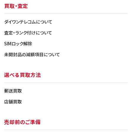
買取・査定
Bランク（使用感少なめ）
ダイワンテレコムについて
・液晶に傷がない
査定・ランク付けについて
・局所的に目立たない傷やスレ跡がある
SIMロック解除
・使用目安（２〜３年）
未開封品の減額項目について
Cランク（使用感が強い）
選べる買取方法
・さほど目立たない傷や擦れ跡があるもの
・目立つ傷が局所的にのみあるもの
郵送買取
・使用目安（５年〜）
店舗買取
Dランク（著しい劣化・故障品）
売却前のご準備
・傷が全体的に多数あり使用感の目立つもの