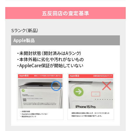
iPhone・Android・ガラケーの初期化方法をまとめて
います。売却前の初期化方法をCheck♪
五反田店の査定基準
端末の初期化方法 >>
Sランク（新品）
Apple製品
ネットワーク利用制限
・未開封状態（開封済みはAランク）
ネットワーク利用制限の意味とそもそもの目的。キャ
・本体外箱に劣化や汚れがないもの
リアごとの確認方法もご案内！
・AppleCare保証が開始していない
ネットワーク利用制限とは >>
本人確認書類
古物営業法上、身分証のご確認を必須とさせていた
だいております。身分証で困ったらこちら！