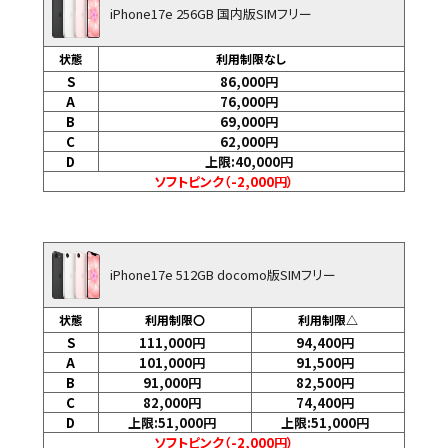
iPhone17e 256GB 国内版SIMフリー
状態
利用制限なし
S
86,000
円
A
76,000
円
B
69,000
円
C
62,000
円
D
上限:40,000
円
ソフトピンク（-2,000円）
iPhone17e 512GB docomo版SIMフリー
状態
利用制限〇
利用制限△
S
111,000
円
94,400
円
A
101,000
円
91,500
円
B
91,000
円
82,500
円
C
82,000
円
74,400
円
D
上限:51,000
円
上限:51,000
円
ソフトピンク（-2,000円）