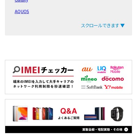
Galaxy Note10
AQUOS
Galaxy Note9
arrows
スクロールできます ▼
Galaxy Note8
ZenFone
Galaxy S21
Pixel
Galaxy S20
OPPO
Galaxy S10
Xiaomi
Galaxy S9
MacBook
Galaxy S8
iPad
Galaxy 旧モデル
Arrowsタブ
Qua tab
dtab