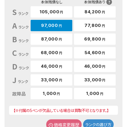
本体残債なし
本体残債あり
?
S
105,000
84,200
円
円
ランク
A
97,000
77,800
円
円
ランク
B
87,000
69,800
円
円
ランク
C
68,000
54,600
円
円
ランク
D
46,000
46,000
円
円
ランク
J
33,000
33,000
円
円
ランク
故障品
1,000
1,000
円
円
【※付属のSペンが欠品している場合は買取不可となります。】
価格変更履歴
ランクの選び方