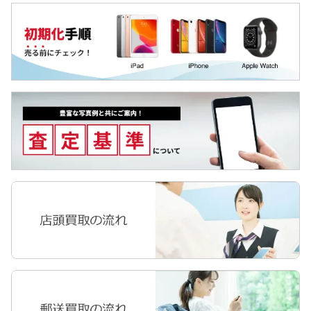
MediaPad
LAVIE Tab
YOGA Tab
Surface
Galaxyタブ
Pixel Tab
Apple Watch