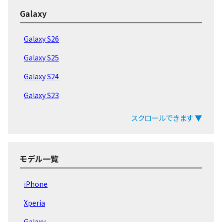
Galaxy
Galaxy S26
Galaxy S25
Galaxy S24
Galaxy S23
Galaxy S22
スクロールできます ▼
Galaxy Aシリーズ
Galaxy Mシリーズ
モデル一覧
Galaxy Z Flip
iPhone
Galaxy Z Fold
Xperia
Galaxy Note20
Galaxy