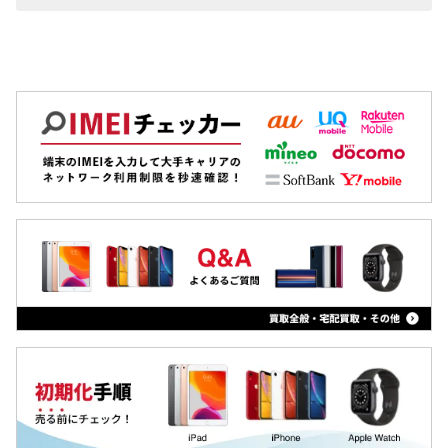
ZenFone
Pixel 7 Pro
Pixel
Pixel 7a
OPPO
Pixel7
Xiaomi
Pixel 6 Pro
MacBook
Pixel 6a
iPad
Pixel 6
Arrowsタブ
Pixel 5a
Qua tab
Pixel 5
dtab
Pixel 4a
MediaPad
Pixel 4 XL
LAVIE Tab
Pixel 4
YOGA Tab
Pixel 3a XL