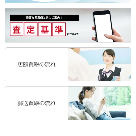
Surface
Pixel 3a
Galaxyタブ
Pixel 3 XL
Pixel Tab
Pixel 3
Apple Watch