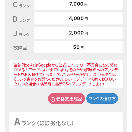
C
7,000
円
ランク
D
4,000
円
ランク
J
2,000
円
ランク
故障品
50
円
当該Pixel4aはGoogleから公式にバッテリー不具合になる恐れ
があるとアナウンスが出ています。そのため最新OSへのアップデ
ートをお客様側で行った上で、バッテリーが劣化している場合は
Cランク査定をお選びください。（未アップデート状態でお送りい
ただいた場合は検品時に最新OSへアップデートします）
価格変更履歴
ランクの選び方
A
ランク（ほぼ劣化なし）