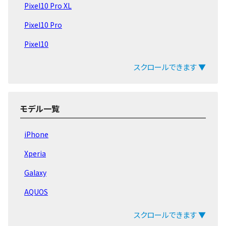
Pixel10 Pro XL
Pixel10 Pro
Pixel10
Pixel9 Pro Fold
スクロールできます ▼
Pixel9 Pro
Pixel9a
モデル一覧
Pixel9 Pro XL
iPhone
Pixel9
Xperia
Pixel8a
Galaxy
Pixel Fold
AQUOS
Pixel8 Pro
arrows
スクロールできます ▼
Pixel8