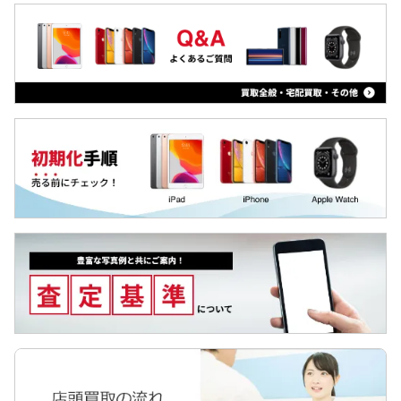
Arrowsタブ
Pixel 5a
Qua tab
Pixel 5
dtab
Pixel 4a
MediaPad
Pixel 4 XL
LAVIE Tab
Pixel 4
YOGA Tab
Pixel 3a XL
Surface
Pixel 3a
Galaxyタブ
Pixel 3 XL
Pixel Tab
Pixel 3
Apple Watch