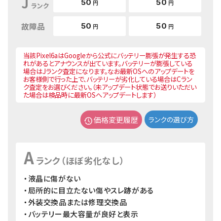
J
50
50
円
円
ランク
故障品
50
50
円
円
当該Pixel6aはGoogleから公式にバッテリー膨張が発生する恐
れがあるとアナウンスが出ています。バッテリーが膨張している
場合はJランク査定になります。なお最新OSへのアップデートを
お客様側で行った上で、バッテリーが劣化している場合はCラン
ク査定をお選びください。（未アップデート状態でお送りいただい
た場合は検品時に最新OSへアップデートします）
価格変更履歴
ランクの選び方
A
ランク（ほぼ劣化なし）
・液晶に傷がない
・局所的に目立たない傷やスレ跡がある
・外装交換品または修理交換品
・バッテリー最大容量が良好と表示