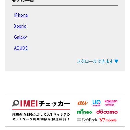
Pixel9 Pro XL
iPhone
Pixel9
Xperia
Pixel8a
Galaxy
Pixel Fold
AQUOS
Pixel8 Pro
arrows
スクロールできます ▼
Pixel8
ZenFone
Pixel 7 Pro
Pixel
Pixel 7a
OPPO
Pixel7
Xiaomi
Pixel 6 Pro
MacBook
Pixel 6a
iPad
Pixel 6