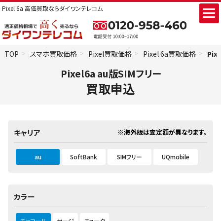
Pixel 6a 高価買取ならダイワンテレコム
TOP
スマホ買取価格
Pixel買取価格
Pixel 6a買取価格
Pix
Pixel6a au版SIMフリー
買取申込
※海外版は査定額が異なります。
キャリア
au
SoftBank
SIMフリー
UQmobile
カラー
チャコール
セージ
チョーク