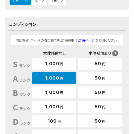
コンディション
宅配買取（ネット）の査定額です。店舗買取は
店舗ページ
を参照ください。
本体残債なし
本体残債あり
?
S
1,000
50
円
円
ランク
A
1,000
50
円
円
ランク
B
1,000
50
円
円
ランク
C
1,000
50
円
円
ランク
D
100
50
円
円
ランク