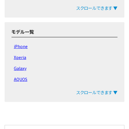
Pixel9 Pro Fold
スクロールできます ▼
Pixel9 Pro
Pixel9a
モデル一覧
Pixel9 Pro XL
iPhone
Pixel9
Xperia
Pixel8a
Galaxy
Pixel Fold
AQUOS
Pixel8 Pro
arrows
スクロールできます ▼
Pixel8
ZenFone
Pixel 7 Pro
Pixel
Pixel 7a
OPPO
Pixel7