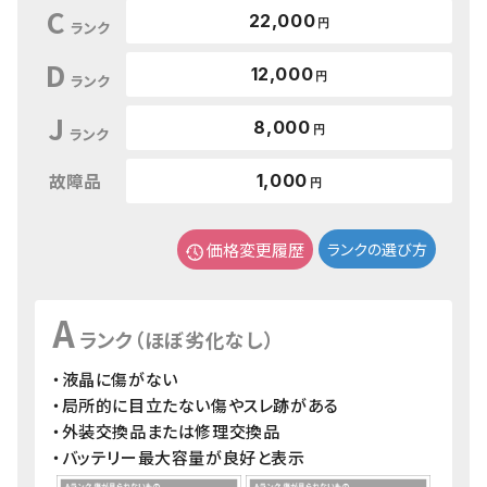
C
22,000
円
ランク
D
12,000
円
ランク
J
8,000
円
ランク
故障品
1,000
円
価格変更履歴
ランクの選び方
A
ランク（ほぼ劣化なし）
・液晶に傷がない
・局所的に目立たない傷やスレ跡がある
・外装交換品または修理交換品
・バッテリー最大容量が良好と表示