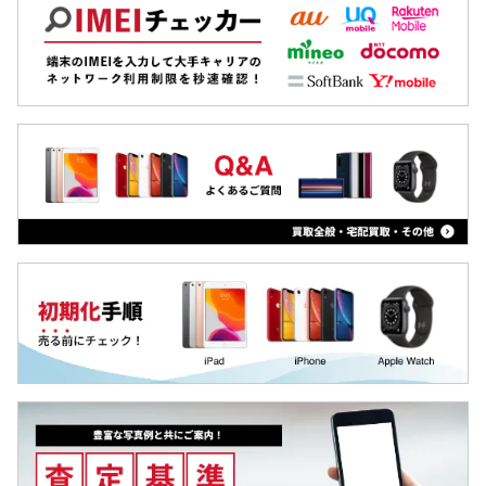
Xiaomi
Pixel 6 Pro
MacBook
Pixel 6a
iPad
Pixel 6
Arrowsタブ
Pixel 5a
Qua tab
Pixel 5
dtab
Pixel 4a
MediaPad
Pixel 4 XL
LAVIE Tab
Pixel 4
YOGA Tab
Pixel 3a XL
Surface
Pixel 3a
Galaxyタブ
Pixel 3 XL
Pixel Tab
Pixel 3