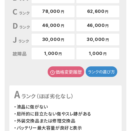
C
78,000
62,600
円
円
ランク
D
46,000
46,000
円
円
ランク
J
30,000
30,000
円
円
ランク
故障品
1,000
1,000
円
円
価格変更履歴
ランクの選び方
A
ランク（ほぼ劣化なし）
・液晶に傷がない
・局所的に目立たない傷やスレ跡がある
・外装交換品または修理交換品
・バッテリー最大容量が良好と表示