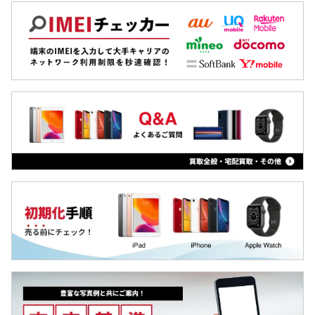
Pixel7
Xiaomi
Pixel 6 Pro
MacBook
Pixel 6a
iPad
Pixel 6
Arrowsタブ
Pixel 5a
Qua tab
Pixel 5
dtab
Pixel 4a
MediaPad
Pixel 4 XL
LAVIE Tab
Pixel 4
YOGA Tab
Pixel 3a XL
Surface
Pixel 3a
Galaxyタブ
Pixel 3 XL