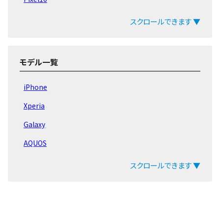
Pixel9 Pro Fold
スクロールできます ▼
Pixel9 Pro
Pixel9a
モデル一覧
Pixel9 Pro XL
iPhone
Pixel9
Xperia
Pixel8a
Galaxy
Pixel Fold
AQUOS
Pixel8 Pro
arrows
スクロールできます ▼
Pixel8
ZenFone
Pixel 7 Pro
Pixel
Pixel 7a
OPPO