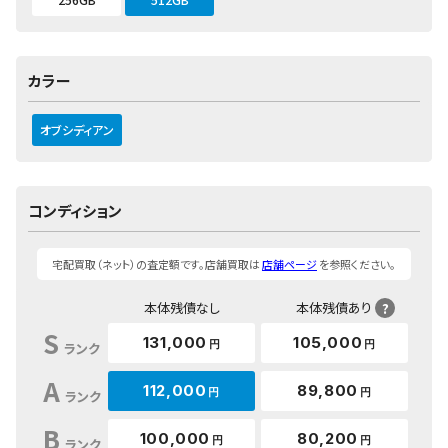
カラー
オブシディアン
コンディション
宅配買取（ネット）の査定額です。店舗買取は
店舗ページ
を参照ください。
本体残債なし
本体残債あり
?
S
131,000
105,000
円
円
ランク
A
112,000
89,800
円
円
ランク
B
100,000
80,200
円
円
ランク