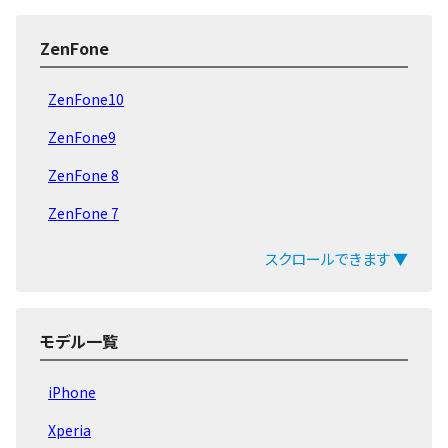
ZenFone
ZenFone10
ZenFone9
ZenFone 8
ZenFone 7
ZenFone Max
スクロールできます ▼
ZenFone 6
ZenFone 5
モデル一覧
ZenFone 旧モデル
iPhone
Xperia