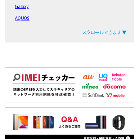
Galaxy
AQUOS
arrows
スクロールできます ▼
ZenFone
Pixel
OPPO
Xiaomi
MacBook
iPad
Arrowsタブ
Qua tab
dtab