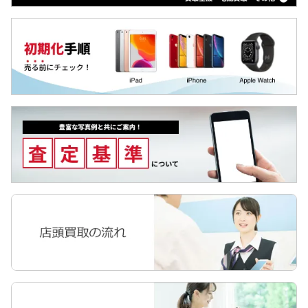
MediaPad
LAVIE Tab
YOGA Tab
Surface
Galaxyタブ
Pixel Tab
Apple Watch