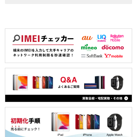
ZenFone
Pixel
OPPO
Xiaomi
MacBook
iPad
Arrowsタブ
Qua tab
dtab
MediaPad
LAVIE Tab
YOGA Tab