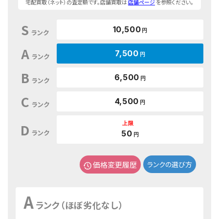
宅配買取（ネット）の査定額です。店舗買取は
店舗ページ
を参照ください。
S
10,500
円
ランク
A
7,500
円
ランク
B
6,500
円
ランク
C
4,500
円
ランク
上限
D
ランク
50
円
価格変更履歴
ランクの選び方
A
ランク（ほぼ劣化なし）