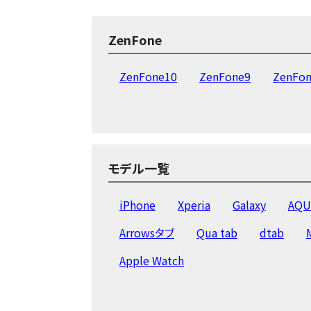
ZenFone
ZenFone10
ZenFone9
ZenFon
モデル一覧
iPhone
Xperia
Galaxy
AQU
Arrowsタブ
Qua tab
dtab
Apple Watch