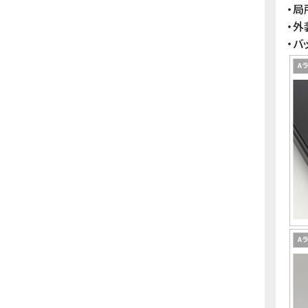
・
・
・バ