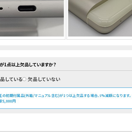
が1点以上欠品していますか？
品している
欠品していない
正の初期付属品(外箱/マニュアル含む)が1つ以上欠品する場合、
%減額になります。
5
限5,000円