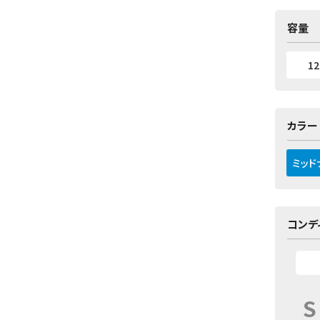
容量
1
カラー
ミッド
コンデ
S