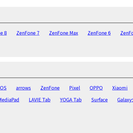
e 8
ZenFone 7
ZenFone Max
ZenFone 6
ZenF
OS
arrows
ZenFone
Pixel
OPPO
Xiaomi
MediaPad
LAVIE Tab
YOGA Tab
Surface
Galax