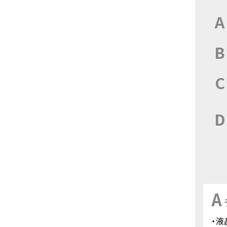
A
B
C
D
A
・液