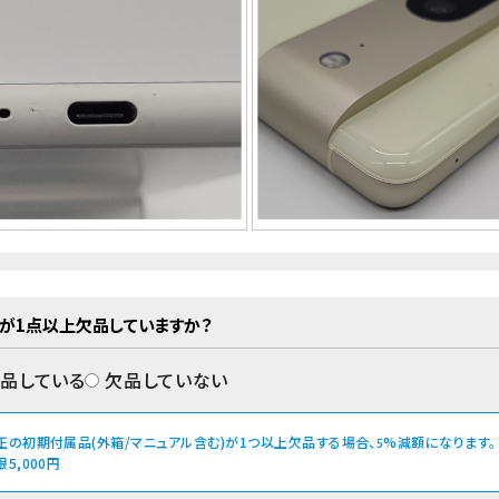
が1点以上欠品していますか？
品している
欠品していない
正の初期付属品(外箱/マニュアル含む)が1つ以上欠品する場合、
%減額になります。
5
限5,000円