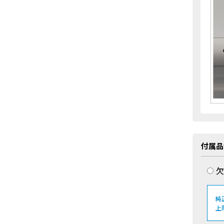
付属品
欠
純
上