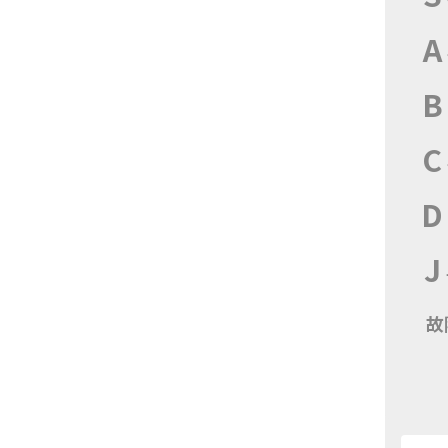
A
B
C
D
J
故