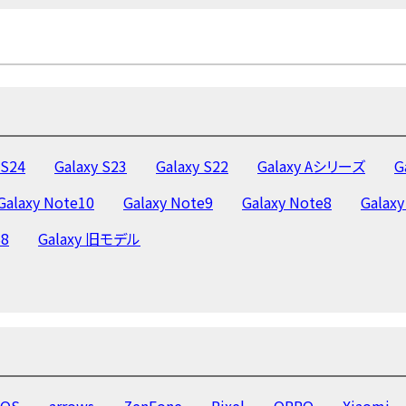
 S24
Galaxy S23
Galaxy S22
Galaxy Aシリーズ
G
Galaxy Note10
Galaxy Note9
Galaxy Note8
Galaxy
S8
Galaxy 旧モデル
OS
arrows
ZenFone
Pixel
OPPO
Xiaomi