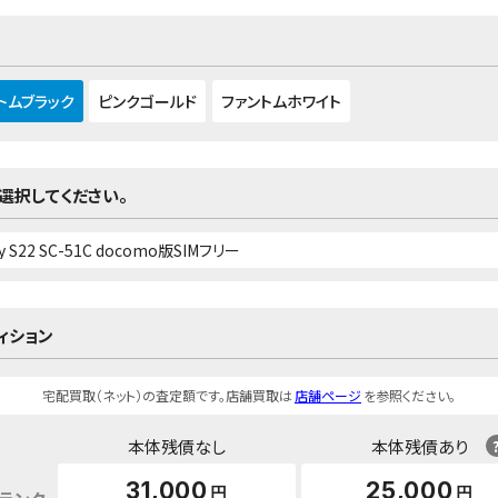
トムブラック
ピンクゴールド
ファントムホワイト
選択してください。
ィション
宅配買取（ネット）の査定額です。店舗買取は
店舗ページ
を参照ください。
本体残債なし
本体残債あり
31,000
25,000
円
円