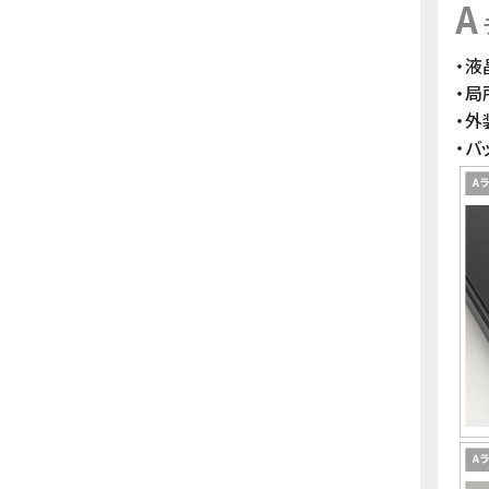
A
・液
・
・
・バ