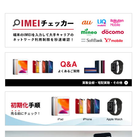
Galaxy S20
OPPO
Galaxy S10
Xiaomi
Galaxy S9
MacBook
Galaxy S8
iPad
Galaxy 旧モデル
Arrowsタブ
Qua tab
dtab
MediaPad
LAVIE Tab
YOGA Tab
Surface