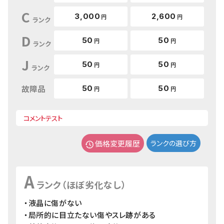
C
3,000
2,600
円
円
ランク
D
50
50
円
円
ランク
J
50
50
円
円
ランク
故障品
50
50
円
円
コメントテスト
価格変更履歴
ランクの選び方
A
ランク（ほぼ劣化なし）
・液晶に傷がない
・局所的に目立たない傷やスレ跡がある