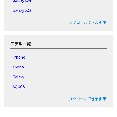
Galaxy S24
Galaxy S23
Galaxy S22
スクロールできます ▼
Galaxy Aシリーズ
Galaxy Mシリーズ
モデル一覧
Galaxy Z Flip
iPhone
Galaxy Z Fold
Xperia
Galaxy Note20
Galaxy
Galaxy Note10
AQUOS
Galaxy Note9
arrows
スクロールできます ▼
Galaxy Note8
ZenFone
Galaxy S21
Pixel