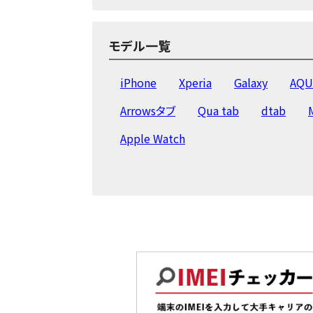
iPad Pro 11 第2世代
ZTE a1
i
iPad Pro 11
iPad Pro 12.9 第2世代
モデル一覧
iPad mini 3
iPad mini 2
iPad 
iPhone
Xperia
Galaxy
AQU
iPad
Arrowsタブ
Qua tab
dtab
Apple Watch