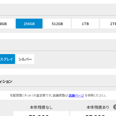
28GB
256GB
512GB
1TB
2T
スグレイ
シルバー
ィション
宅配買取（ネット）の査定額です。店舗買取は
店舗ページ
を参照ください。
本体残債なし
本体残債あり