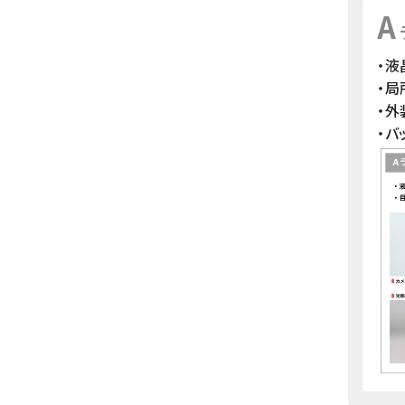
A
・液
・
・
・バ