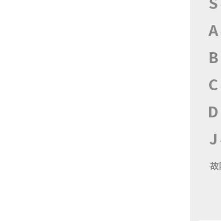
S
A
B
C
D
J
故