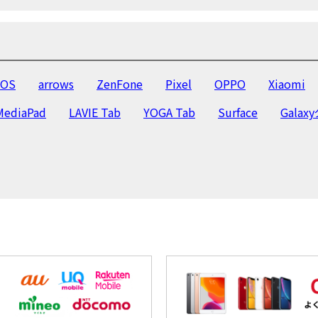
Pad 第7世代 2019
iPad Air 第3世代
iPad mini 第5世代
iPad Pro 10.5
iPad Pro 9.7
iPad Pro 12.9
iPad 
mini
iPad 第6世代 2018
iPad 第5世代 2017
iPad 第
OS
arrows
ZenFone
Pixel
OPPO
Xiaomi
MediaPad
LAVIE Tab
YOGA Tab
Surface
Galax