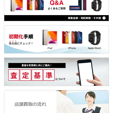
Qua tab
iPad Air 第4世代
dtab
iPad 第8世代 2020
MediaPad
iPad Pro 12.9 第4世代
LAVIE Tab
iPad Pro 11 第2世代
YOGA Tab
ZTE a1
Surface
iPad 第7世代 2019
Galaxyタブ
iPad Air 第3世代
Pixel Tab
iPad mini 第5世代
Apple Watch
iPad Pro 12.9 第3世代
iPad Pro 11
iPad Pro 12.9 第2世代