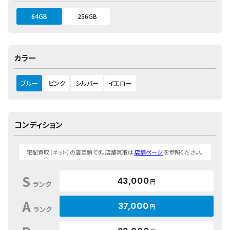
64GB
256GB
カラー
ブルー
ピンク
シルバー
イエロー
コンディション
宅配買取（ネット）の査定額です。店舗買取は
店舗ページ
を参照ください。
S
43,000
円
ランク
A
37,000
円
ランク