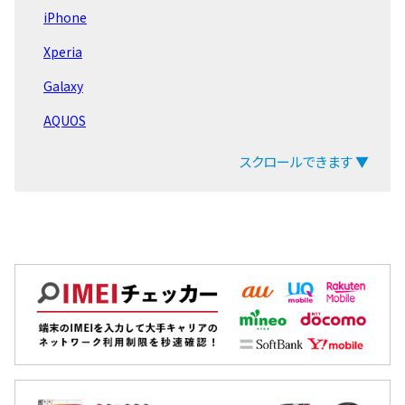
iPhone
iPad Air 第6世代
Xperia
iPad Pro 11 第4世代
Galaxy
iPad Pro 12.9 第6世代
AQUOS
iPad 第10世代 2022
arrows
スクロールできます ▼
iPad Air 第5世代
ZenFone
LG Q Stylus
Pixel
iPad mini 第6世代
OPPO
iPad 第9世代 2021
Xiaomi
EveryPhone
MacBook
iPad Pro 12.9 第5世代
iPad
iPad Pro 11 第3世代
Arrowsタブ
LG VELVET