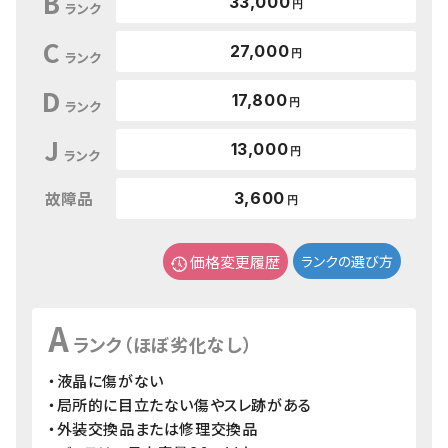
B
33,000
円
ランク
C
27,000
円
ランク
D
17,800
円
ランク
J
13,000
円
ランク
故障品
3,600
円
価格変更履歴
ランクの選び方
A
ランク（ほぼ劣化なし）
・液晶に傷がない
・局所的に目立たない傷やスレ跡がある
・外装交換品または修理交換品