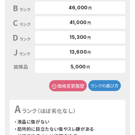
B
46,000
円
ランク
C
41,000
円
ランク
D
15,300
円
ランク
J
13,600
円
ランク
故障品
5,000
円
価格変更履歴
ランクの選び方
A
ランク（ほぼ劣化なし）
・液晶に傷がない
・局所的に目立たない傷やスレ跡がある