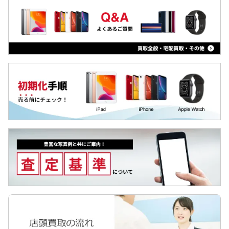
Arrowsタブ
LG VELVET
Qua tab
iPad Air 第4世代
dtab
iPad 第8世代 2020
MediaPad
iPad Pro 12.9 第4世代
LAVIE Tab
iPad Pro 11 第2世代
YOGA Tab
ZTE a1
Surface
iPad 第7世代 2019
Galaxyタブ
iPad Air 第3世代
Pixel Tab
iPad mini 第5世代
Apple Watch
iPad Pro 12.9 第3世代
iPad Pro 11
iPad Pro 12.9 第2世代