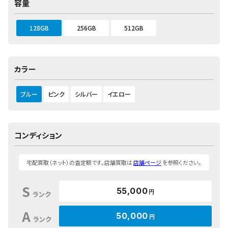
容量
128GB
256GB
512GB
カラー
ブルー
ピンク
シルバー
イエロー
コンディション
宅配買取（ネット）の査定額です。店舗買取は
店舗ページ
を参照ください。
S
55,000
円
ランク
A
50,000
円
ランク