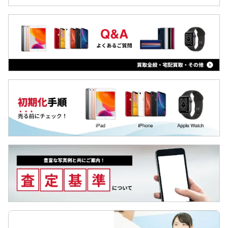
iPad
iPhoneSE3(第3世代)
Arrowsタブ
iPhone13 Pro Max
Qua tab
iPhone13 Pro
dtab
iPhone13 mini
MediaPad
iPhone13
LAVIE Tab
iPhone12 Pro Max
YOGA Tab
iPhone12 Pro
Surface
iPhone12 mini
Galaxyタブ
iPhone12
Pixel Tab
iPhoneSE2(第2世代)
Apple Watch
iPhone11 Pro Max
iPhone11 Pro