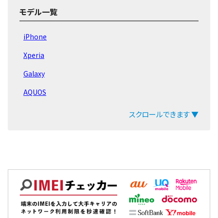
iPhone16 Pro Max
モデル一覧
iPhone16 Pro
iPhone
iPhone16 Plus
Xperia
iPhone16
Galaxy
iPhone15 Pro Max
AQUOS
iPhone15 Pro
arrows
スクロールできます ▼
iPhone15 Plus
ZenFone
iPhone15
Pixel
iPhone14 Pro Max
OPPO
iPhone14 Pro
Xiaomi
iPhone14 Plus
MacBook
iPhone14