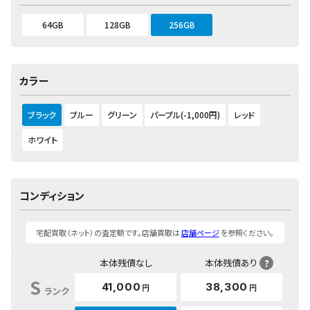
64GB
128GB
256GB
カラー
ブラック
ブルー
グリーン
パープル(-1,000円)
レッド
ホワイト
コンディション
宅配買取（ネット）の査定額です。店舗買取は
店舗ページ
を参照ください。
本体残債なし
本体残債あり
?
S
41,000
38,300
円
円
ランク