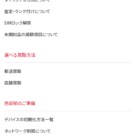
iPhone6
査定・ランク付けについて
iPhoneSE
SIMロック解除
iPhone5s
未開封品の減額項目について
iPhone5c
選べる買取方法
iPhone5
郵送買取
店舗買取
売却前のご準備
デバイスの初期化方法一覧
ネットワーク制限について