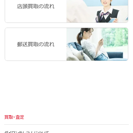
iPhone11
iPhoneXR
iPhoneXS Max
iPhoneXS
iPhoneX
iPhone8 Plus
iPhone8
iPhone7 Plus
iPhone7
iPhone6s Plus
買取・査定
iPhone6s
iPhone6 Plus
ダイワンテレコムについて