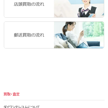
iPhone11
iPhoneXR
iPhoneXS Max
iPhoneXS
iPhoneX
iPhone8 Plus
iPhone8
iPhone7 Plus
iPhone7
iPhone6s Plus
買取・査定
iPhone6s
iPhone6 Plus
ダイワンテレコムについて