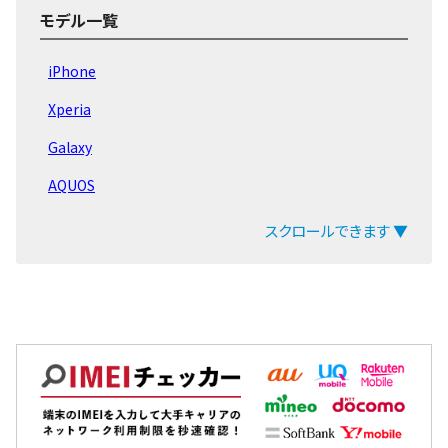
iPhone16 Pro Max
モデル一覧
iPhone16 Pro
iPhone
iPhone16 Plus
Xperia
iPhone16
Galaxy
iPhone15 Pro Max
AQUOS
iPhone15 Pro
arrows
スクロールできます ▼
iPhone15 Plus
ZenFone
iPhone15
Pixel
iPhone14 Pro Max
OPPO
iPhone14 Pro
Xiaomi
iPhone14 Plus
MacBook
iPhone14