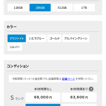
128GB
256GB
512GB
1TB
カラー
グラファイト
シエラブルー
ゴールド
アルパイングリーン
シルバー
コンディション
宅配買取（ネット）の査定額です。店舗買取は
店舗ページ
を参照ください。
本体残債なし
本体残債あり
?
S
69,000
63,600
円
円
ランク