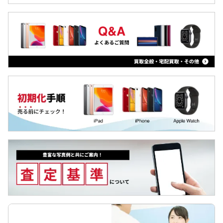
iPad
iPhoneSE3(第3世代)
Arrowsタブ
iPhone13 Pro Max
Qua tab
iPhone13 Pro
dtab
iPhone13 mini
MediaPad
iPhone13
LAVIE Tab
iPhone12 Pro Max
YOGA Tab
iPhone12 Pro
Surface
iPhone12 mini
Galaxyタブ
iPhone12
Pixel Tab
iPhoneSE2(第2世代)
Apple Watch
iPhone11 Pro Max
iPhone11 Pro