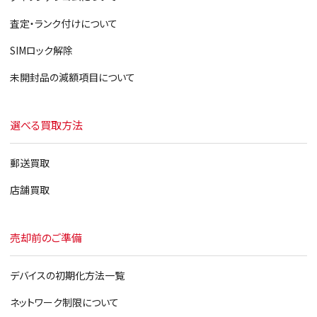
iPhone6
査定・ランク付けについて
iPhoneSE
SIMロック解除
iPhone5s
未開封品の減額項目について
iPhone5c
選べる買取方法
iPhone5
郵送買取
店舗買取
売却前のご準備
デバイスの初期化方法一覧
ネットワーク制限について