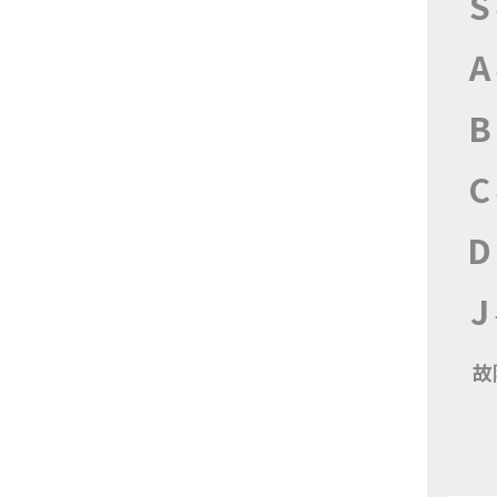
S
A
B
C
D
J
故