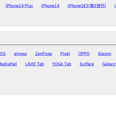
iPhone14 Plus
iPhone14
iPhoneSE3(第3世代)
iPhone13
iPhone12 Pro Max
iPhone12 Pro
iPhone
o Max
iPhone11 Pro
iPhone11
iPhoneXR
iPho
8
iPhone7 Plus
iPhone7
iPhone6s Plus
iPhone
iPhone5
OS
arrows
ZenFone
Pixel
OPPO
Xiaomi
MediaPad
LAVIE Tab
YOGA Tab
Surface
Galax