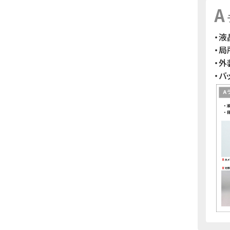
A
・液
・
・
・バ