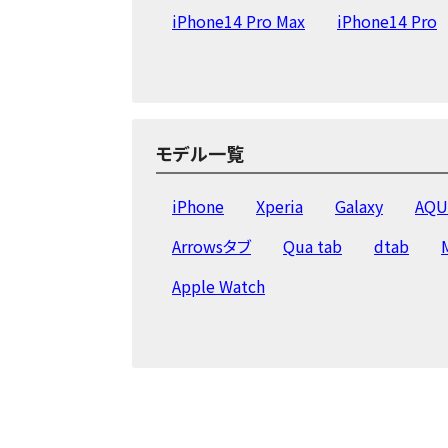
iPhone14 Pro Max
iPhone14 Pro
iPhone13 Pro
iPhone13 mini
iPhoneSE2(第2世代)
iPhone11 Pr
iPhoneX
iPhone8 Plus
iPhone
モデル一覧
iPhoneSE
iPhone5s
iPhone5c
iPhone
Xperia
Galaxy
AQU
Arrowsタブ
Qua tab
dtab
Apple Watch