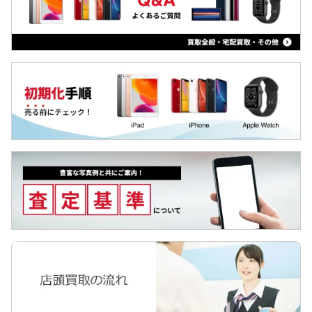
Qua tab
iPad Air 第4世代
dtab
iPad 第8世代 2020
MediaPad
iPad Pro 12.9 第4世代
LAVIE Tab
iPad Pro 11 第2世代
YOGA Tab
ZTE a1
Surface
iPad 第7世代 2019
Galaxyタブ
iPad Air 第3世代
Pixel Tab
iPad mini 第5世代
Apple Watch
iPad Pro 12.9 第3世代
iPad Pro 11
iPad Pro 12.9 第2世代
iPad Pro 10.5