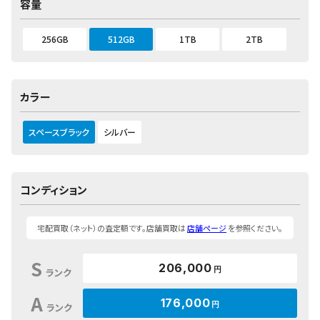
容量
256GB
512GB
1TB
2TB
カラー
スペースブラック
シルバー
コンディション
宅配買取（ネット）の査定額です。店舗買取は
店舗ページ
を参照ください。
S
206,000
円
ランク
A
176,000
円
ランク