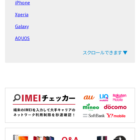
iPhone
iPad Air 第6世代
Xperia
iPad Pro 11 第4世代
Galaxy
iPad Pro 12.9 第6世代
AQUOS
iPad 第10世代 2022
arrows
スクロールできます ▼
iPad Air 第5世代
ZenFone
LG Q Stylus
Pixel
iPad mini 第6世代
OPPO
iPad 第9世代 2021
Xiaomi
EveryPhone
MacBook
iPad Pro 12.9 第5世代
iPad
iPad Pro 11 第3世代
Arrowsタブ
LG VELVET