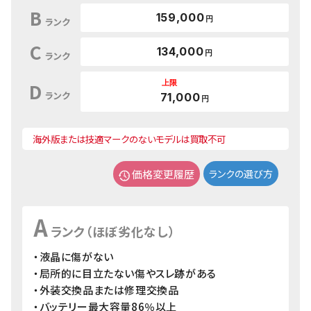
B
159,000
円
ランク
C
134,000
円
ランク
上限
D
ランク
71,000
円
海外版または技適マークのないモデルは買取不可
価格変更履歴
ランクの選び方
A
ランク（ほぼ劣化なし）
・液晶に傷がない
・局所的に目立たない傷やスレ跡がある
・外装交換品または修理交換品
・バッテリー最大容量86％以上