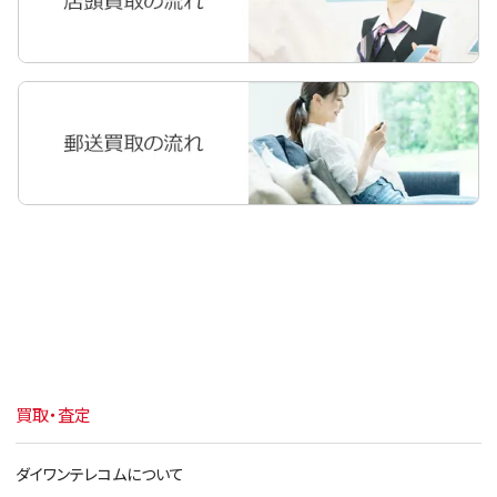
iPhone11
iPhoneXR
iPhoneXS Max
iPhoneXS
iPhoneX
iPhone8 Plus
iPhone8
iPhone7 Plus
iPhone7
iPhone6s Plus
買取・査定
iPhone6s
iPhone6 Plus
ダイワンテレコムについて