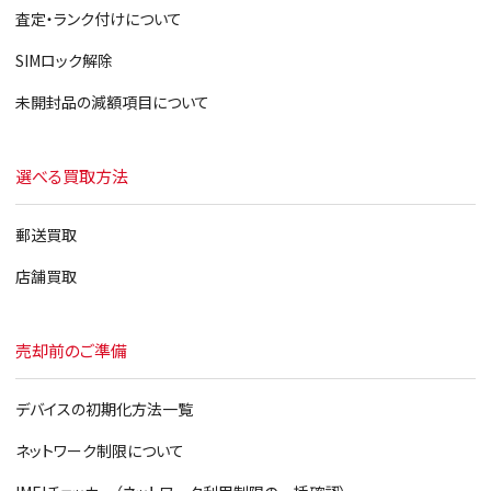
iPhone6
査定・ランク付けについて
iPhoneSE
SIMロック解除
iPhone5s
未開封品の減額項目について
iPhone5c
選べる買取方法
iPhone5
郵送買取
店舗買取
売却前のご準備
デバイスの初期化方法一覧
ネットワーク制限について