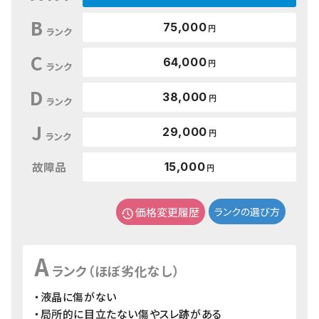
B
75,000
円
ランク
C
64,000
円
ランク
D
38,000
円
ランク
J
29,000
円
ランク
故障品
15,000
円
価格変更履歴
ランクの選び方
A
ランク（ほぼ劣化なし）
・液晶に傷がない
・局所的に目立たない傷やスレ跡がある