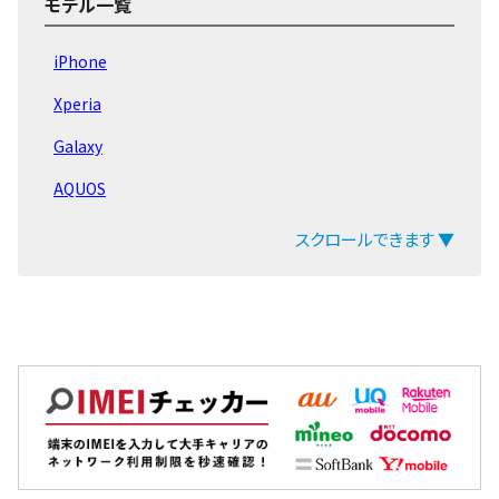
モデル一覧
iPhone16 Pro
iPhone
iPhone16 Plus
Xperia
iPhone16
Galaxy
iPhone15 Pro Max
AQUOS
iPhone15 Pro
arrows
スクロールできます ▼
iPhone15 Plus
ZenFone
iPhone15
Pixel
iPhone14 Pro Max
OPPO
iPhone14 Pro
Xiaomi
iPhone14 Plus
MacBook
iPhone14
iPad
iPhoneSE3(第3世代)