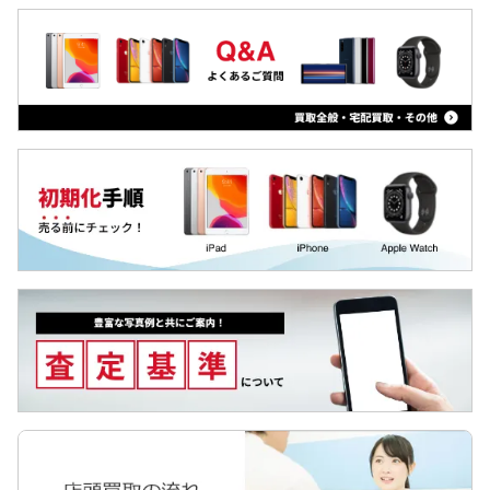
Arrowsタブ
iPhone13 Pro Max
Qua tab
iPhone13 Pro
dtab
iPhone13 mini
MediaPad
iPhone13
LAVIE Tab
iPhone12 Pro Max
YOGA Tab
iPhone12 Pro
Surface
iPhone12 mini
Galaxyタブ
iPhone12
Pixel Tab
iPhoneSE2(第2世代)
Apple Watch
iPhone11 Pro Max
iPhone11 Pro