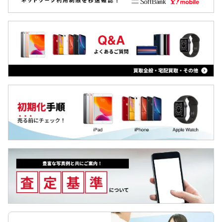
iPad
A54
Arrowsタブ
Find X
Qua tab
dtab
MediaPad
LAVIE Tab
YOGA Tab
Surface
Galaxyタブ
Pixel Tab
Apple Watch