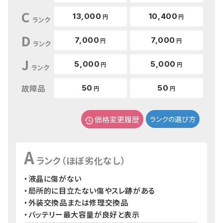
C
13,000
10,400
円
円
ランク
D
7,000
7,000
円
円
ランク
J
5,000
5,000
円
円
ランク
故障品
50
50
円
円
価格変更履歴
ランクの選び方
A
ランク（ほぼ劣化なし）
・液晶に傷がない
・局所的に目立たない傷やスレ跡がある
・外装交換品または修理交換品
・バッテリー最大容量が良好と表示