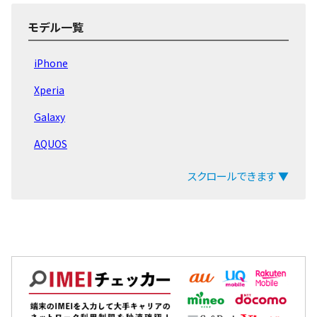
Reno5 A
モデル一覧
Reno3
iPhone
Reno A
Xperia
Reno 10x
Galaxy
R17
AQUOS
R15
arrows
スクロールできます ▼
R11s
ZenFone
AX7
Pixel
A73
OPPO
A55s
Xiaomi
A5 2020
MacBook
Reno7 A