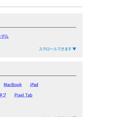
旧モデル
スクロールできます ▼
MacBook
iPad
yタブ
Pixel Tab