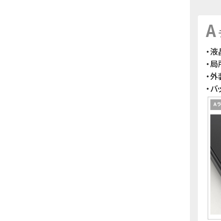
A
・液
・
・
・バ