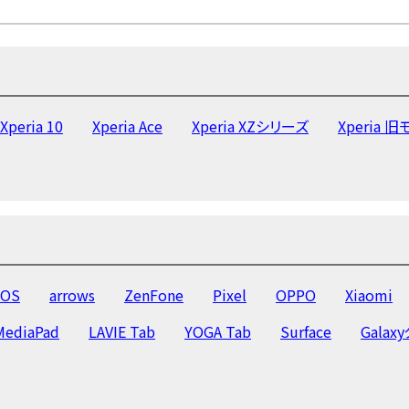
Xperia 10
Xperia Ace
Xperia XZシリーズ
Xperia 
OS
arrows
ZenFone
Pixel
OPPO
Xiaomi
MediaPad
LAVIE Tab
YOGA Tab
Surface
Galax