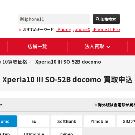
価格検索
iPhone
iphoneX
iPhone11 Pro
おすすめキーワード
店舗一覧
法人買取
ia 10買取価格
Xperia10 III SO-52B docomo
Xperia10 III SO-52B docomo
買取申込
※海外版は査定額が異な
ア
como
au
SoftBank
Y!mobile
SIM
kuten
UQmobile
mineo