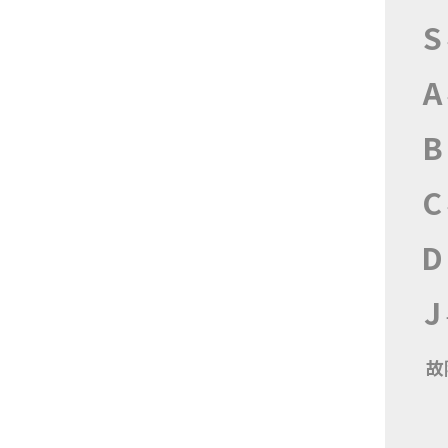
S
A
B
C
D
J
故