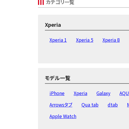
カテゴリ一覧
Xperia
Xperia 1
Xperia 5
Xperia 8
モデル一覧
iPhone
Xperia
Galaxy
AQU
Arrowsタブ
Qua tab
dtab
Apple Watch