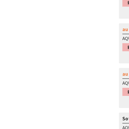
au
AQ
au
AQ
So
AQ