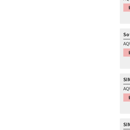
So
AQ
S
AQ
S