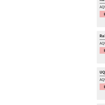
AQ
Ra
AQ
UQ
AQ