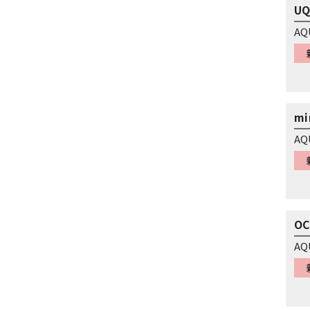
UQ
AQ
mi
AQ
O
AQ