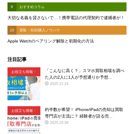
9
おすすめコラム
大切な名義を貸さないで…！携帯電話の代理契約で逮捕者が！
10
買取・売却/購入ノウハウ
Apple Watchのペアリング解除と初期化の方法
注目記事
「こんなに高く？」スマホ買取相場を調べ
お役立ち情報・
た人の2人に1人が予想通りか予想...
豆知識
2025.12.24
約半数が希望！ iPhone/iPadの売却は買取
お役立ち情報・
専門店が主流に？ 経験者が語る売...
豆知識
2025.10.30