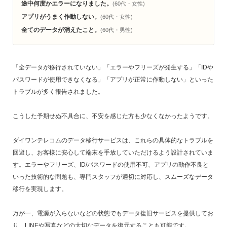
途中何度かエラーになりました。
(60代・女性)
アプリがうまく作動しない。
(60代・女性)
全てのデータが消えたこと。
(60代・男性)
「全データが移行されていない」「エラーやフリーズが発生する」「IDや
パスワードが使用できなくなる」「アプリが正常に作動しない」といった
トラブルが多く報告されました。
こうした予期せぬ不具合に、不安を感じた方も少なくなかったようです。
ダイワンテレコムのデータ移行サービスは、これらの具体的なトラブルを
回避し、お客様に安心して端末を手放していただけるよう設計されていま
す。エラーやフリーズ、ID/パスワードの使用不可、アプリの動作不良と
いった技術的な問題も、専門スタッフが適切に対応し、スムーズなデータ
移行を実現します。
万が一、電源が入らないなどの状態でもデータ復旧サービスを提供してお
り、LINEや写真などの大切なデータを復元することも可能です。