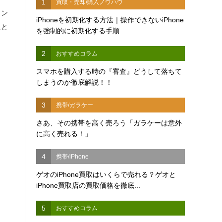
1
買取・売却/購入ノウハウ
ミン
iPhoneを初期化する方法｜操作できないiPhone
にと
を強制的に初期化する手順
2
おすすめコラム
スマホを購入する時の『審査』どうして落ちて
しまうのか徹底解説！！
3
携帯/ガラケー
さあ、その携帯を高く売ろう「ガラケーは意外
に高く売れる！」
4
携帯/iPhone
ゲオのiPhone買取はいくらで売れる？ゲオと
iPhone買取店の買取価格を徹底...
5
おすすめコラム