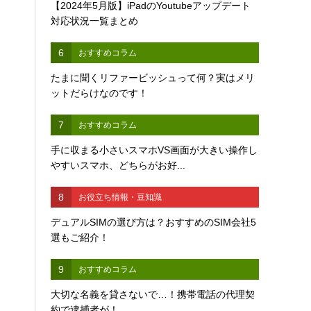
【2024年5月版】iPadのYoutubeアップデート
対応状況一覧まとめ
6
おすすめコラム
たまに聞くリファービッシュって何？実はメリ
ットだらけなのです！
7
おすすめコラム
手に収まる小さいスマホVS画面が大きい操作し
やすいスマホ、どちらがお好...
8
お役立ち情報・豆知識
デュアルSIMの選び方は？おすすめのSIM会社5
選もご紹介！
9
おすすめコラム
大切な名義を貸さないで…！携帯電話の代理契
約で逮捕者が！