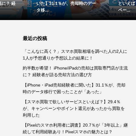
に？ 経
いた】31.1％が、売却時のデー
といえば
タ移...
ペー...
最近の投稿
「こんなに高く？」スマホ買取相場を調べた人の2人に
1人が予想通りか予想以上の結果に！
約半数が希望！ iPhone/iPadの売却は買取専門店が主流
に？ 経験者が語る売却方法の選び方
【iPhone・iPad売却経験者に聞いた】31.1％が、売却
時のデータ移行で困ったことが「あった」
【スマホ買取で欲しいサービスといえば？】29.4％
が、キャンペーンやポイント還元があったから買取を
利用した
【Pixelのスマホ利用者に調査】20.7％が「3年以上」継
続して利用経験あり！Pixelスマホの魅力とは？