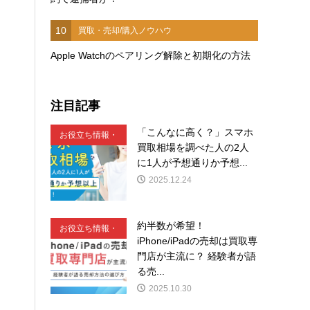
10
買取・売却/購入ノウハウ
Apple Watchのペアリング解除と初期化の方法
注目記事
「こんなに高く？」スマホ
お役立ち情報・
買取相場を調べた人の2人
豆知識
に1人が予想通りか予想...
2025.12.24
約半数が希望！
お役立ち情報・
iPhone/iPadの売却は買取専
豆知識
門店が主流に？ 経験者が語
る売...
2025.10.30