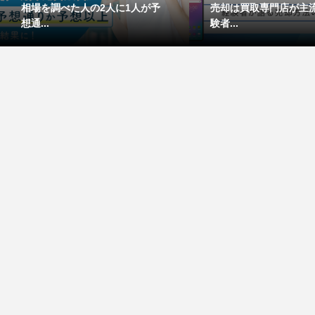
相場を調べた人の2人に1人が予
売却は買取専門店が主流
想通...
験者...