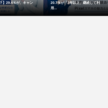
？】29.4％が、キャン
20.7％が「3年以上」継続して利
用...