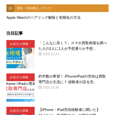
10
買取・売却/購入ノウハウ
Apple Watchのペアリング解除と初期化の方法
注目記事
「こんなに高く？」スマホ買取相場を調べ
お役立ち情報・
た人の2人に1人が予想通りか予想...
豆知識
2025.12.24
約半数が希望！ iPhone/iPadの売却は買取
お役立ち情報・
専門店が主流に？ 経験者が語る売...
豆知識
2025.10.30
【iPhone・iPad売却経験者に聞いた】
お役立ち情報・