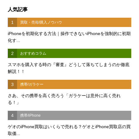
人気記事
1
買取・売却/購入ノウハウ
iPhoneを初期化する方法｜操作できないiPhoneを強制的に初期
化す...
2
おすすめコラム
スマホを購入する時の『審査』どうして落ちてしまうのか徹底
解説！！
3
携帯/ガラケー
さあ、その携帯を高く売ろう「ガラケーは意外に高く売れ
る！」
4
携帯/iPhone
ゲオのiPhone買取はいくらで売れる？ゲオとiPhone買取店の買
取価...