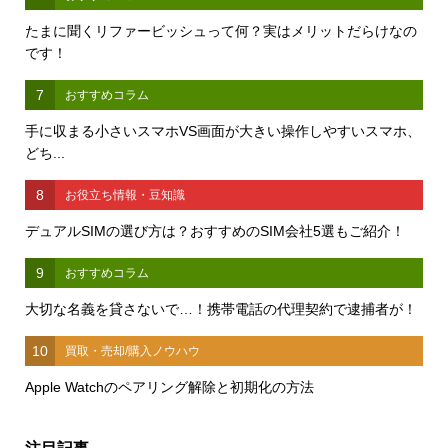
たまに聞くリファービッシュって何？実はメリットだらけなの
です！
7
おすすめコラム
手に収まる小さいスマホVS画面が大きい操作しやすいスマホ、
どち...
8
お役立ち情報・豆知識
デュアルSIMの選び方は？おすすめのSIM会社5選もご紹介！
9
おすすめコラム
大切な名義を貸さないで…！携帯電話の代理契約で逮捕者が！
10
買取・売却/購入ノウハウ
Apple Watchのペアリング解除と初期化の方法
注目記事