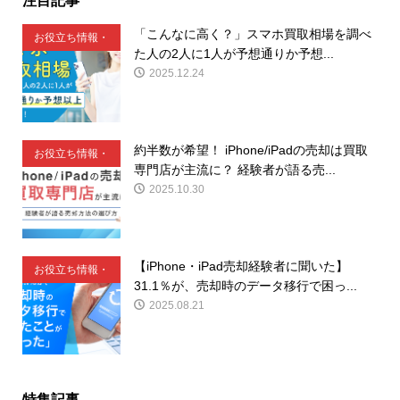
「こんなに高く？」スマホ買取相場を調べ
お役立ち情報・
た人の2人に1人が予想通りか予想...
豆知識
2025.12.24
約半数が希望！ iPhone/iPadの売却は買取
お役立ち情報・
専門店が主流に？ 経験者が語る売...
豆知識
2025.10.30
【iPhone・iPad売却経験者に聞いた】
お役立ち情報・
31.1％が、売却時のデータ移行で困っ...
豆知識
2025.08.21
特集記事