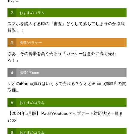
化す...
2
おすすめコラム
スマホを購入する時の『審査』どうして落ちてしまうのか徹底
解説！！
3
携帯/ガラケー
さあ、その携帯を高く売ろう「ガラケーは意外に高く売れ
る！」
4
携帯/iPhone
ゲオのiPhone買取はいくらで売れる？ゲオとiPhone買取店の買
取価...
5
おすすめコラム
【2024年5月版】iPadのYoutubeアップデート対応状況一覧ま
とめ
6
おすすめコラム