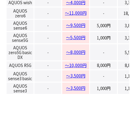
AQUOS wish
-
～4,000円
-
3,30
AQUOS
～11,000円
-
-
18,7
zero6
AQUOS
～9,500円
-
5,000円
3,85
sense6
AQUOS
～5,500円
-
1,000円
3,30
sense5G
AQUOS
～8,000円
zero5G basic
-
-
5,50
DX
AQUOS R5G
-
～10,000円
8,000円
8,80
AQUOS
～3,500円
-
-
1,10
sense3 basic
AQUOS
～3,500円
-
1,000円
1,10
sense3