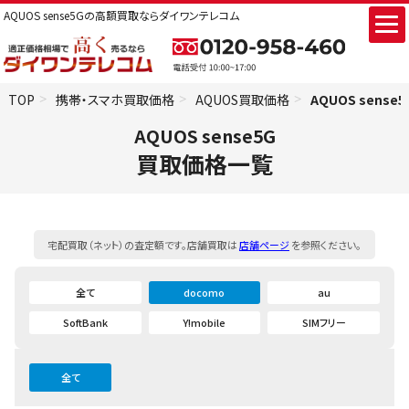
AQUOS sense5Gの高額買取ならダイワンテレコム
TOP
携帯・スマホ買取価格
AQUOS買取価格
AQUOS sens
AQUOS sense5G
買取価格一覧
宅配買取（ネット）の査定額です。店舗買取は
店舗ページ
を参照ください。
全て
docomo
au
SoftBank
Y!mobile
SIMフリー
全て