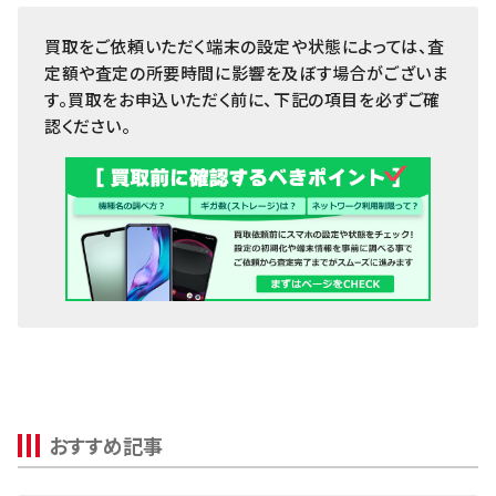
MacBook
買取をご依頼いただく端末の設定や状態によっては、査
iPad
定額や査定の所要時間に影響を及ぼす場合がございま
Arrowsタブ
す。買取をお申込いただく前に、下記の項目を必ずご確
認ください。
Qua tab
dtab
MediaPad
LAVIE Tab
YOGA Tab
Surface
Galaxyタブ
Pixel Tab
おすすめ記事
Apple Watch