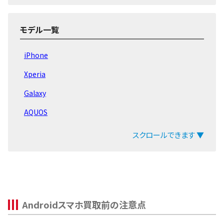
AQUOS wish
AQUOS zero
モデル一覧
AQUOS sense7
iPhone
AQUOS sense6
Xperia
AQUOS sense5G
Galaxy
AQUOS sense4
AQUOS
AQUOS sense3
arrows
スクロールできます ▼
AQUOS sense2
ZenFone
AQUOS sense
Pixel
AQUOS ケータイ
OPPO
AQUOS 旧モデル
Androidスマホ買取前の注意点
Xiaomi