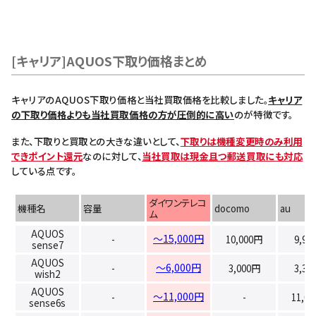
[キャリア]AQUOS下取り価格まとめ
キャリアのAQUOS下取り価格と当社買取価格を比較しました。
キャリア
の下取り価格よりも当社買取価格の方が圧倒的に高い
のが特徴です。
また、下取りと買取との大きな違いとして、
下取りは機種変更時のみ利用
できポイント還元
なのに対して、
当社買取は現金且つ郵送買取にも対応
している点です。
ダイワンテレコ
機種名
容量
docomo
au
ム
AQUOS
～15,000円
-
10,000円
9,90
sense7
AQUOS
～6,000円
-
3,000円
3,30
wish2
AQUOS
～11,000円
-
-
11,0
sense6s