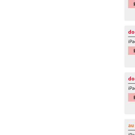
do
iP
do
iP
au
iP