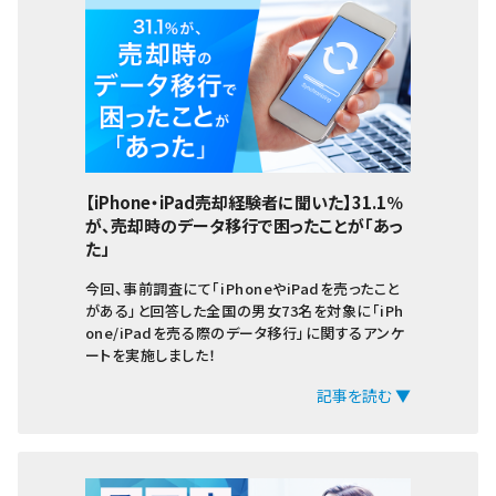
Arrowsタブ
Qua tab
dtab
MediaPad
LAVIE Tab
【iPhone・iPad売却経験者に聞いた】31.1％
が、売却時のデータ移行で困ったことが「あっ
YOGA Tab
た」
Surface
今回、事前調査にて「iPhoneやiPadを売ったこと
がある」と回答した全国の男女73名を対象に「iPh
Galaxyタブ
one/iPadを売る際のデータ移行」に関するアンケ
ートを実施しました！
Pixel Tab
記事を読む ▼
Apple Watch