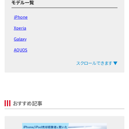
モデル一覧
iPhone
Xperia
Galaxy
AQUOS
arrows
スクロールできます ▼
ZenFone
Pixel
OPPO
おすすめ記事
Xiaomi
MacBook
iPad