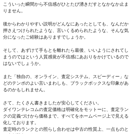
こういった瞬間から不信感がひとたび湧きだすとなかなか止ま
りません。
後からわかりやすい説明がどんなにあったとしても、なんだか
押さえつけられたような、言いくるめられたような、そんな気
分になったご経験はありますでしょうか。
そして、あずけて手もとを離れたら最後、いいようにされてし
まうのではという人質感覚が不信感にあおりをかけているので
はないでしょうか。
また「独自の、オンライン、査定システム、スピーディー」な
どのテンポのよい言いまわしも、ブラックボックスな印象があ
るのかもしれません。
さて、たくさん書きましたが安心してください。
ダイワンテレコムの査定価格は明確化をモットーに、査定ラン
クの定義づけから価格まで、すべてをホームページ上で見える
化しております。
査定時のランクとの照らし合わせは中古の性質上、一点ものと