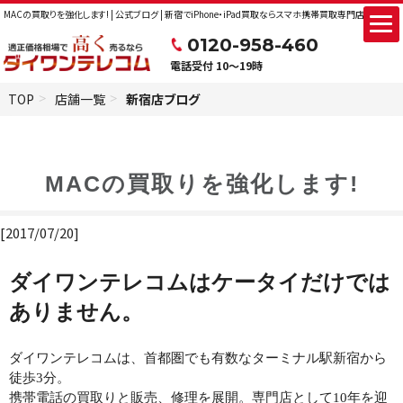
MACの買取りを強化します! | 公式ブログ | 新宿でiPhone・iPad買取ならスマホ携帯買取専門店のダイワ
0120-958-460
電話受付 10～19時
TOP
店舗一覧
新宿店ブログ
MACの買取りを強化します!
[2017/07/20]
ダイワンテレコムはケータイだけでは
ありません。
ダイワンテレコムは、首都圏でも有数なターミナル駅新宿から
徒歩
3
分。
携帯電話の買取りと販売、修理を展開。専門店として
10
年を迎