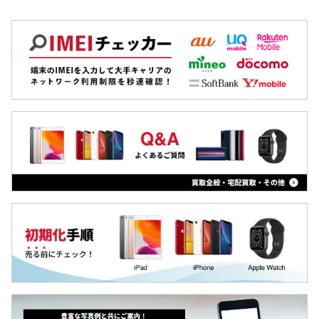
OPPO
Galaxy S10
Xiaomi
Galaxy S9
MacBook
Galaxy S8
iPad
Galaxy 旧モデル
Arrowsタブ
Qua tab
dtab
MediaPad
LAVIE Tab
YOGA Tab
Surface
Galaxyタブ