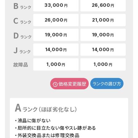
B
33,000
26,600
円
円
ランク
C
26,000
21,000
円
円
ランク
D
19,000
19,000
円
円
ランク
J
14,000
14,000
円
円
ランク
故障品
1,000
1,000
円
円
価格変更履歴
ランクの選び方
A
ランク（ほぼ劣化なし）
・液晶に傷がない
・局所的に目立たない傷やスレ跡がある
・外装交換品または修理交換品