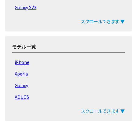
Galaxy S23
Galaxy S22
スクロールできます ▼
Galaxy Aシリーズ
Galaxy Mシリーズ
モデル一覧
Galaxy Z Flip
iPhone
Galaxy Z Fold
Xperia
Galaxy Note20
Galaxy
Galaxy Note10
AQUOS
Galaxy Note9
arrows
スクロールできます ▼
Galaxy Note8
ZenFone
Galaxy S21
Pixel
Galaxy S20