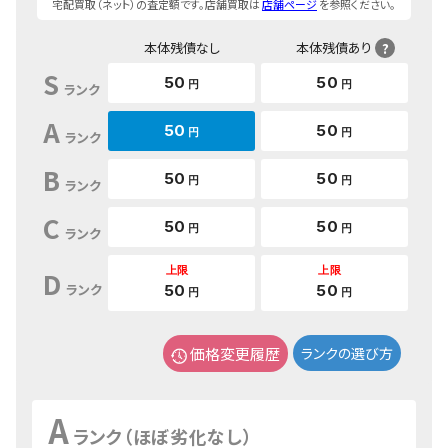
宅配買取（ネット）の査定額です。店舗買取は
店舗ページ
を参照ください。
本体残債なし
本体残債あり
?
S
50
50
円
円
ランク
A
50
50
円
円
ランク
B
50
50
円
円
ランク
C
50
50
円
円
ランク
上限
上限
D
ランク
50
50
円
円
価格変更履歴
ランクの選び方
A
ランク（ほぼ劣化なし）