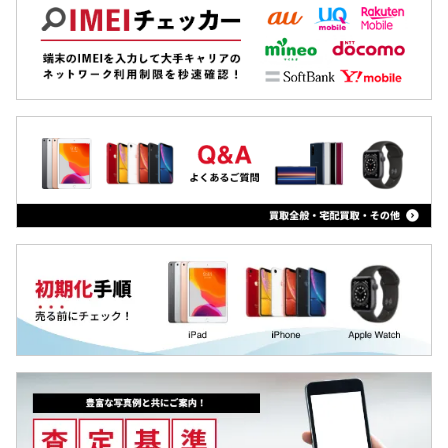
Xiaomi
MacBook
iPad
Arrowsタブ
Qua tab
dtab
MediaPad
LAVIE Tab
YOGA Tab
Surface
Galaxyタブ
Pixel Tab