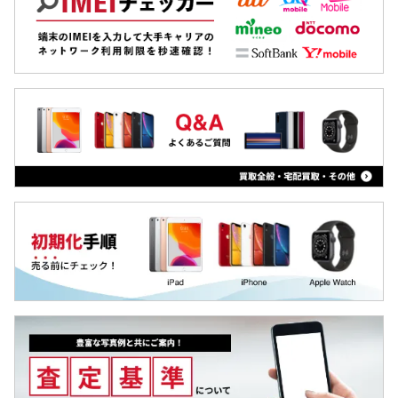
Xiaomi
MacBook
iPad
Arrowsタブ
Qua tab
dtab
MediaPad
LAVIE Tab
YOGA Tab
Surface
Galaxyタブ
Pixel Tab