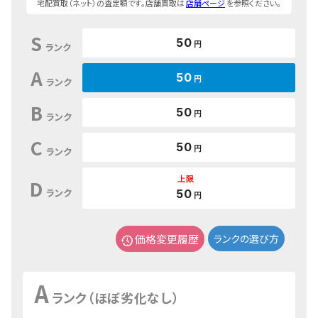
宅配買取（ネット）の査定額です。店舗買取は
店舗ページ
を参照ください。
S
50
円
ランク
A
50
円
ランク
B
50
円
ランク
C
50
円
ランク
上限
D
ランク
50
円
価格変更履歴
ランクの選び方
A
ランク（ほぼ劣化なし）