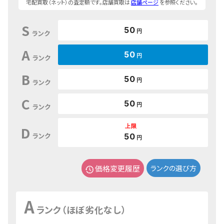
宅配買取（ネット）の査定額です。店舗買取は
店舗ページ
を参照ください。
S
50
円
ランク
A
50
円
ランク
B
50
円
ランク
C
50
円
ランク
上限
D
ランク
50
円
価格変更履歴
ランクの選び方
A
ランク（ほぼ劣化なし）