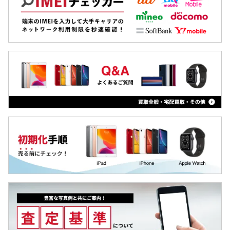
Xiaomi
MacBook
iPad
Arrowsタブ
Qua tab
dtab
MediaPad
LAVIE Tab
YOGA Tab
Surface
Galaxyタブ
Pixel Tab