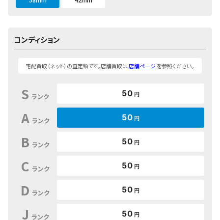
コンディション
宅配買取（ネット）の査定額です。店舗買取は
店舗ページ
を参照ください。
S
50
円
ランク
A
50
円
ランク
B
50
円
ランク
C
50
円
ランク
D
50
円
ランク
J
50
円
ランク