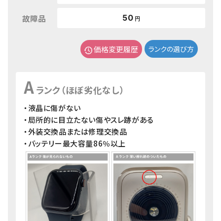
故障品
50
円
価格変更履歴
ランクの選び方
A
ランク（ほぼ劣化なし）
・液晶に傷がない
・局所的に目立たない傷やスレ跡がある
・外装交換品または修理交換品
・バッテリー最大容量86％以上