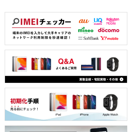
Apple Watch Series3
OPPO
Xiaomi
MacBook
iPad
Arrowsタブ
Qua tab
dtab
MediaPad
LAVIE Tab
YOGA Tab
Surface