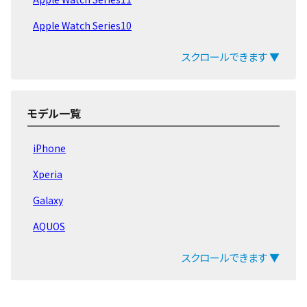
Apple Watch Series10
Apple Watch Series9
スクロールできます ▼
Apple Watch Ultra 2
Apple Watch Ultra
モデル一覧
Apple Watch SE 第2世代
iPhone
Apple Watch Series8
Xperia
Apple Watch Series7
Galaxy
Apple Watch Series6
AQUOS
Apple Watch SeriesSE
arrows
スクロールできます ▼
Apple Watch Series5
ZenFone
Apple Watch Series4
Pixel