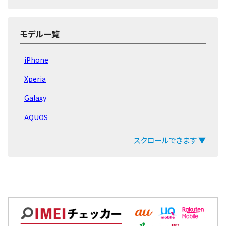
Apple Watch Ultra 2
Apple Watch Ultra
モデル一覧
Apple Watch SE 第2世代
iPhone
Apple Watch Series8
Xperia
Apple Watch Series7
Galaxy
Apple Watch Series6
AQUOS
Apple Watch SeriesSE
arrows
スクロールできます ▼
Apple Watch Series5
ZenFone
Apple Watch Series4
Pixel
Apple Watch Series3
OPPO
Xiaomi