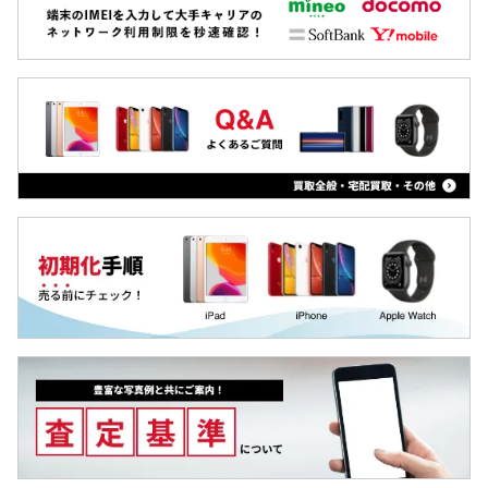
MacBook
iPad
Arrowsタブ
Qua tab
dtab
MediaPad
LAVIE Tab
YOGA Tab
Surface
Galaxyタブ
Pixel Tab
Apple Watch