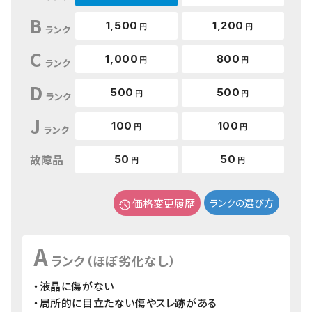
B
1,500
1,200
円
円
ランク
C
1,000
800
円
円
ランク
D
500
500
円
円
ランク
J
100
100
円
円
ランク
故障品
50
50
円
円
価格変更履歴
ランクの選び方
A
ランク（ほぼ劣化なし）
・液晶に傷がない
・局所的に目立たない傷やスレ跡がある