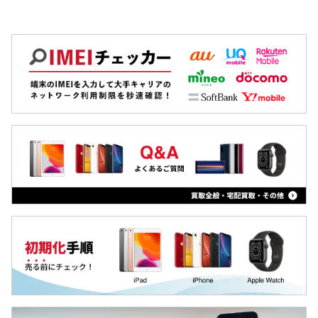
Pixel
AQUOS ケータイ
OPPO
AQUOS 旧モデル
Xiaomi
MacBook
iPad
Arrowsタブ
Qua tab
dtab
MediaPad
LAVIE Tab
YOGA Tab
Surface