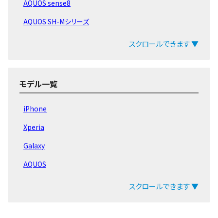
AQUOS sense8
AQUOS SH-Mシリーズ
AQUOS Rシリーズ
スクロールできます ▼
AQUOS wish
AQUOS zero
モデル一覧
AQUOS sense7
iPhone
AQUOS sense6
Xperia
AQUOS sense5G
Galaxy
AQUOS sense4
AQUOS
AQUOS sense3
arrows
スクロールできます ▼
AQUOS sense2
ZenFone
AQUOS sense