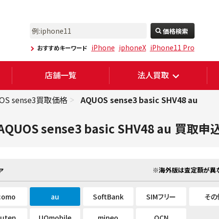
価格検索
iPhone
iphoneX
iPhone11 Pro
おすすめキーワード
店舗一覧
法人買取
OS sense3買取価格
AQUOS sense3 basic SHV48 au
AQUOS sense3 basic SHV48 au
買取申
※海外版は査定額が異な
ア
como
au
SoftBank
SIMフリー
その
kuten
UQmobile
mineo
OCN