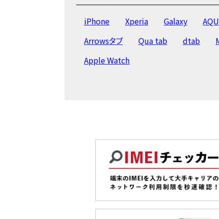
iPhone
Xperia
Galaxy
AQU
Arrowsタブ
Qua tab
dtab
Apple Watch