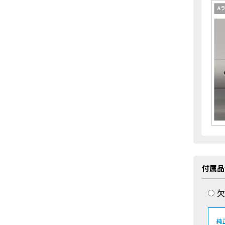
付属品
欠
純