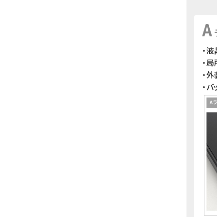
A
・液
・
・
・バ