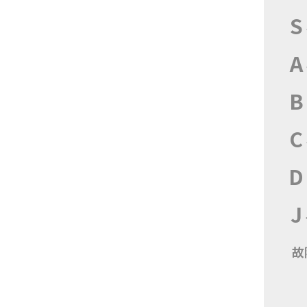
S
A
B
C
D
J
故