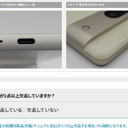
が1点以上欠品していますか？
品している
欠品していない
正の初期付属品(外箱/マニュアル含む)が1つ以上欠品する場合、
%減額になります。
5