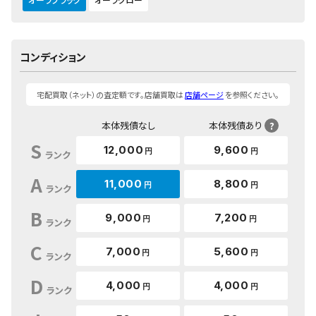
コンディション
宅配買取（ネット）の査定額です。店舗買取は
店舗ページ
を参照ください。
本体残債なし
本体残債あり
?
S
12,000
9,600
円
円
ランク
A
11,000
8,800
円
円
ランク
B
9,000
7,200
円
円
ランク
C
7,000
5,600
円
円
ランク
D
4,000
4,000
円
円
ランク