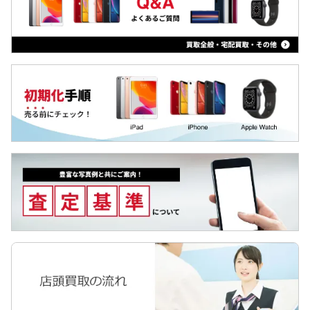
Qua tab
dtab
MediaPad
LAVIE Tab
YOGA Tab
Surface
Galaxyタブ
Pixel Tab
Apple Watch