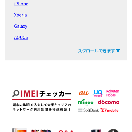
iPhone
Galaxy Z Fold
Xperia
Galaxy Note20
Galaxy
Galaxy Note10
AQUOS
Galaxy Note9
arrows
スクロールできます ▼
Galaxy Note8
ZenFone
Galaxy S21
Pixel
Galaxy S20
OPPO
Galaxy S10
Xiaomi
Galaxy S9
MacBook
Galaxy S8
iPad
Galaxy 旧モデル
Arrowsタブ