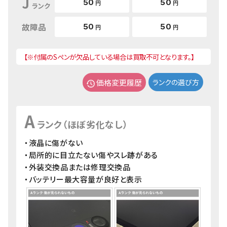
J
50
50
円
円
ランク
故障品
50
50
円
円
【※付属のSペンが欠品している場合は買取不可となります。】
価格変更履歴
ランクの選び方
A
ランク（ほぼ劣化なし）
・液晶に傷がない
・局所的に目立たない傷やスレ跡がある
・外装交換品または修理交換品
・バッテリー最大容量が良好と表示