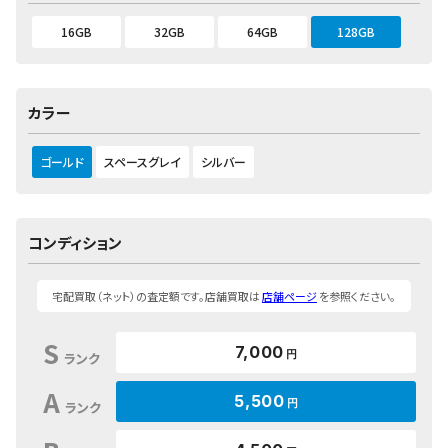
16GB
32GB
64GB
128GB
カラー
ゴールド
スペースグレイ
シルバー
コンディション
宅配買取（ネット）の査定額です。店舗買取は
店舗ページ
を参照ください。
S
7,000
円
ランク
A
5,500
円
ランク