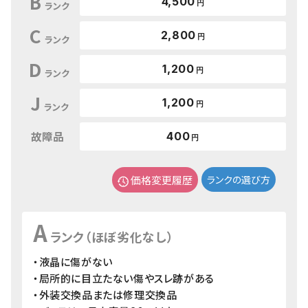
B
4,500
円
ランク
C
2,800
円
ランク
D
1,200
円
ランク
J
1,200
円
ランク
故障品
400
円
価格変更履歴
ランクの選び方
A
ランク（ほぼ劣化なし）
・液晶に傷がない
・局所的に目立たない傷やスレ跡がある
・外装交換品または修理交換品