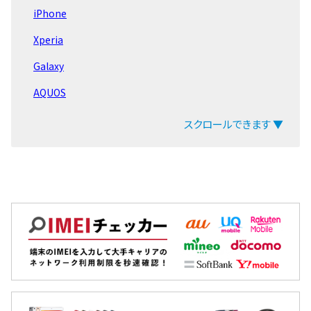
iPhone
iPad Air 第6世代
Xperia
iPad Pro 11 第4世代
Galaxy
iPad Pro 12.9 第6世代
AQUOS
iPad 第10世代 2022
arrows
スクロールできます ▼
iPad Air 第5世代
ZenFone
LG Q Stylus
Pixel
iPad mini 第6世代
OPPO
iPad 第9世代 2021
Xiaomi
EveryPhone
MacBook
iPad Pro 12.9 第5世代
iPad
iPad Pro 11 第3世代
Arrowsタブ
LG VELVET