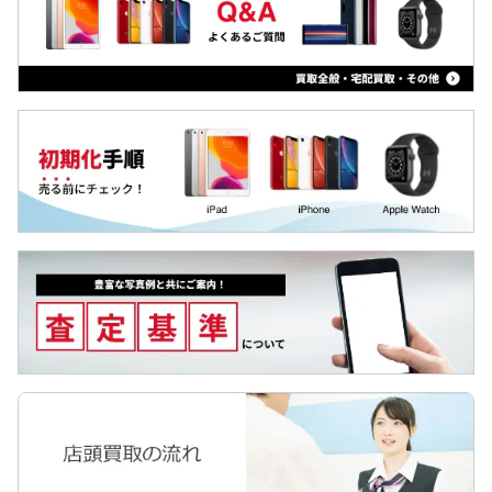
Qua tab
iPad Air 第4世代
dtab
iPad 第8世代 2020
MediaPad
iPad Pro 12.9 第4世代
LAVIE Tab
iPad Pro 11 第2世代
YOGA Tab
ZTE a1
Surface
iPad 第7世代 2019
Galaxyタブ
iPad Air 第3世代
Pixel Tab
iPad mini 第5世代
Apple Watch
iPad Pro 12.9 第3世代
iPad Pro 11
iPad Pro 12.9 第2世代