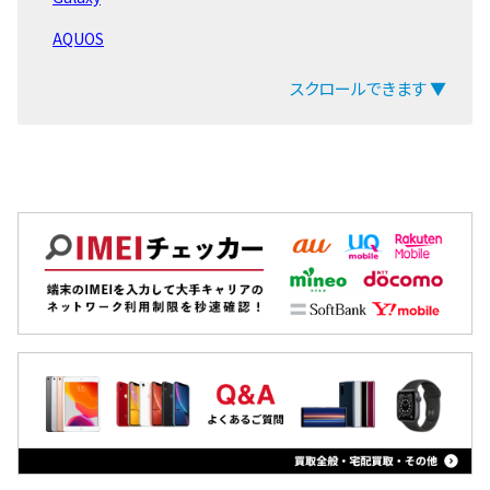
iPhone15 Pro Max
AQUOS
iPhone15 Pro
arrows
スクロールできます ▼
iPhone15 Plus
ZenFone
iPhone15
Pixel
iPhone14 Pro Max
OPPO
iPhone14 Pro
Xiaomi
iPhone14 Plus
MacBook
iPhone14
iPad
iPhoneSE3(第3世代)
Arrowsタブ
iPhone13 Pro Max
Qua tab
iPhone13 Pro
dtab
iPhone13 mini