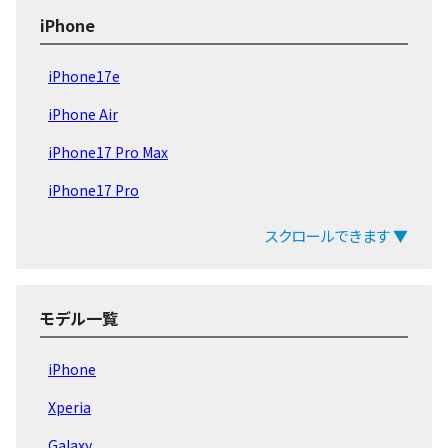
iPhone
iPhone17e
iPhone Air
iPhone17 Pro Max
iPhone17 Pro
iPhone17
スクロールできます ▼
iPhone16e
iPhone16 Pro Max
モデル一覧
iPhone16 Pro
iPhone
iPhone16 Plus
Xperia
iPhone16
Galaxy