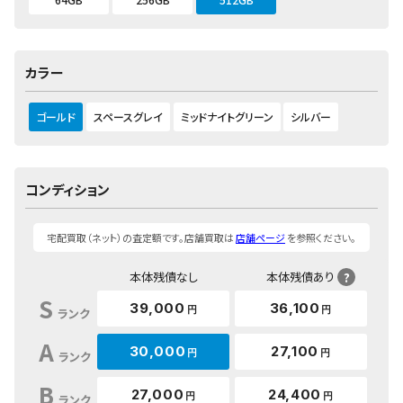
カラー
ゴールド
スペースグレイ
ミッドナイトグリーン
シルバー
コンディション
宅配買取（ネット）の査定額です。店舗買取は
店舗ページ
を参照ください。
本体残債なし
本体残債あり
?
S
39,000
36,100
円
円
ランク
A
30,000
27,100
円
円
ランク
B
27,000
24,400
円
円
ランク