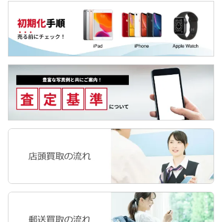
MediaPad
iPhone13
LAVIE Tab
iPhone12 Pro Max
YOGA Tab
iPhone12 Pro
Surface
iPhone12 mini
Galaxyタブ
iPhone12
Pixel Tab
iPhoneSE2(第2世代)
Apple Watch
iPhone11 Pro Max
iPhone11 Pro
iPhone11
iPhoneXR
iPhoneXS Max
iPhoneXS