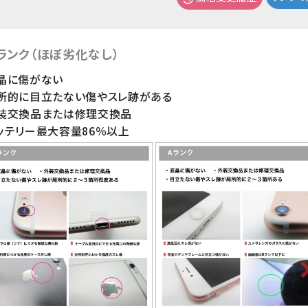
ランク（ほぼ劣化なし）
晶に傷がない
局所的に目立たない傷やスレ跡がある
外装交換品または修理交換品
ッテリー最大容量86％以上