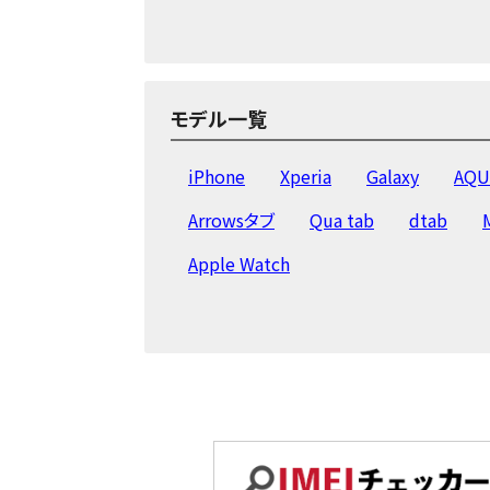
iPhone13 Pro
iPhone13 mini
iPhoneSE2(第2世代)
iPhone11 Pr
iPhoneX
iPhone8 Plus
iPhone
モデル一覧
iPhoneSE
iPhone5s
iPhone5c
iPhone
Xperia
Galaxy
AQU
Arrowsタブ
Qua tab
dtab
Apple Watch