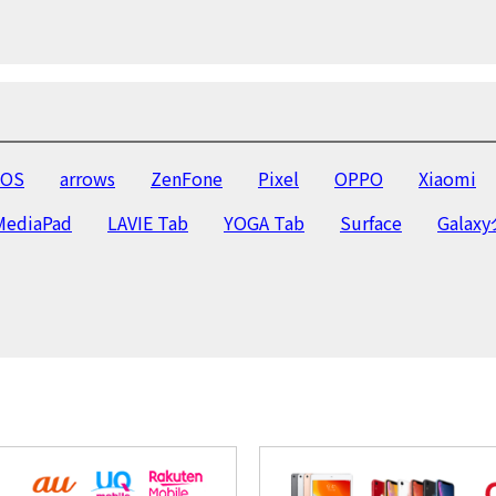
iPhone13
iPhone12 Pro Max
iPhone12 Pro
iPhone
o Max
iPhone11 Pro
iPhone11
iPhoneXR
iPho
8
iPhone7 Plus
iPhone7
iPhone6s Plus
iPhone
iPhone5
OS
arrows
ZenFone
Pixel
OPPO
Xiaomi
MediaPad
LAVIE Tab
YOGA Tab
Surface
Galax