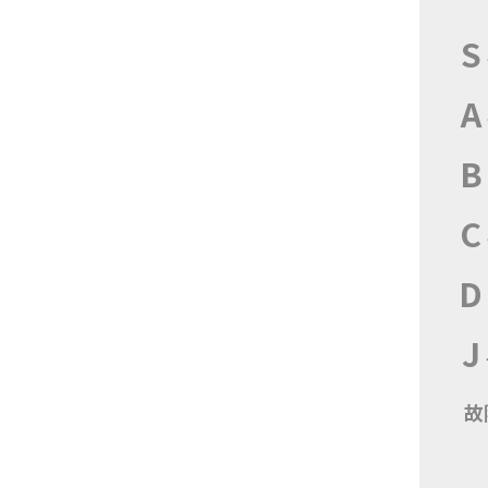
S
A
B
C
D
J
故