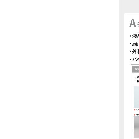
A
・液
・
・
・バ