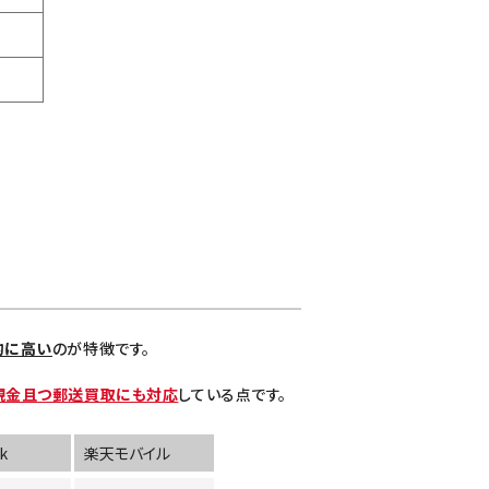
的に高い
のが特徴です。
現金且つ郵送買取にも対応
している点です。
k
楽天モバイル