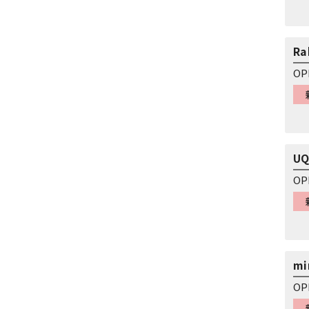
Ra
OP
UQ
OP
mi
OP