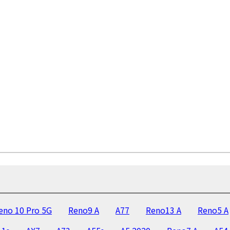
eno 10 Pro 5G
Reno9 A
A77
Reno13 A
Reno5 A