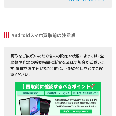
ZenFone
Pixel 7 Pro
Pixel
Pixel 7a
OPPO
Pixel7
Androidスマホ買取前の注意点
Xiaomi
Pixel 6 Pro
MacBook
Pixel 6a
買取をご依頼いただく端末の設定や状態によっては、査
iPad
Pixel 6
定額や査定の所要時間に影響を及ぼす場合がございま
Arrowsタブ
す。買取をお申込いただく前に、下記の項目を必ずご確
Pixel 5a
認ください。
Qua tab
Pixel 5
dtab
Pixel 4a
MediaPad
Pixel 4 XL
LAVIE Tab
Pixel 4
YOGA Tab