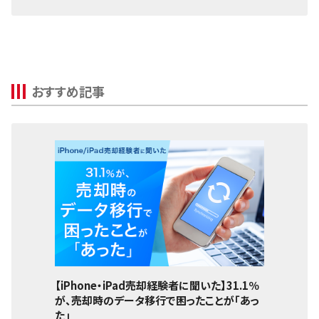
Pixel 3a XL
Surface
Pixel 3a
Galaxyタブ
Pixel 3 XL
Pixel Tab
Pixel 3
おすすめ記事
Apple Watch
【iPhone・iPad売却経験者に聞いた】31.1％
が、売却時のデータ移行で困ったことが「あっ
た」