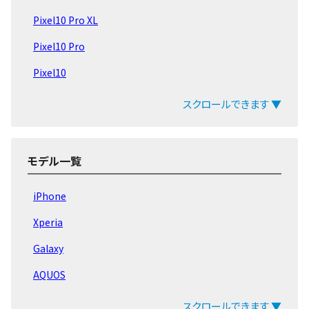
Pixel10 Pro XL
Pixel10 Pro
Pixel10
Pixel9 Pro Fold
スクロールできます ▼
Pixel9 Pro
Pixel9a
モデル一覧
Pixel9 Pro XL
iPhone
Pixel9
Xperia
Pixel8a
Galaxy
Pixel Fold
AQUOS
Pixel8 Pro
arrows
スクロールできます ▼
Pixel8